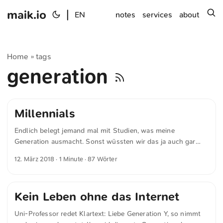
maik.io
|
s
EN
notes
services
about
Home
tags
»
generation
Millennials
Endlich belegt jemand mal mit Studien, was meine
Generation ausmacht. Sonst wüssten wir das ja auch gar
nicht. Millennials erinnern sich also an die Zeiten, in denen
12. März 2018
· 1 Minute · 87 Wörter
man nicht zur selben Zeit telefonieren und im Internet surfen
konnte. In denen Snake das beste Game auf dem Handy war.
In denen einen die Angst vor einer unbezahlbaren
Kein Leben ohne das Internet
Handyrechnung erfasste, weil man versehentlich den
Internetknopf gedrückt hatte. — Michelle Winner Neben
Uni-Professor redet Klartext: Liebe Generation Y, so nimmt
Snake und dem gefährlichen Internetbutton war noch die