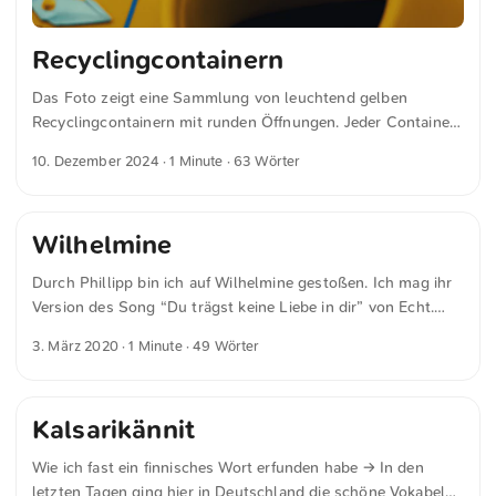
Recyclingcontainern
Das Foto zeigt eine Sammlung von leuchtend gelben
Recyclingcontainern mit runden Öffnungen. Jeder Container
ist mit einem Schild versehen, das zur Mülltrennung und
10. Dezember 2024
· 1 Minute · 63 Wörter
zum Recycling aufruft und Illustrationen von Plastikartikeln
zeigt. Der Text auf dem Schild ist auf Deutsch und betont die
gemeinsame Müllsammlung. Dies und weitere Fotos kannst
Wilhelmine
du kostenfrei und in voller Auflösung auf unsplash.com
runterladen. Hier geht es zum Foto
Durch Phillipp bin ich auf Wilhelmine gestoßen. Ich mag ihr
Version des Song “Du trägst keine Liebe in dir” von Echt.
Wilhelmine - Du trägst keine Liebe in dir (Echt Cover)
3. März 2020
· 1 Minute · 49 Wörter
Wilhelmine interpretiert “Du trägst keine Liebe in dir” von
Echt live bei TV Noir, dem Wohnzimmer der Songwriter. ...
Kalsarikännit
Wie ich fast ein finnisches Wort erfunden habe → In den
letzten Tagen ging hier in Deutschland die schöne Vokabel