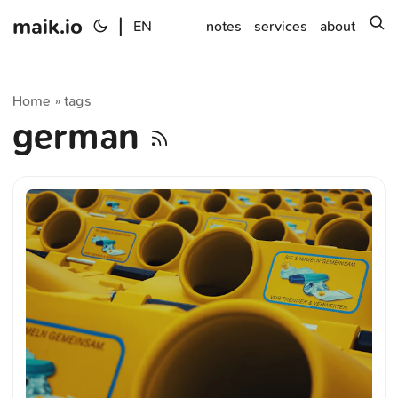
maik.io
|
s
EN
notes
services
about
Home
tags
»
german