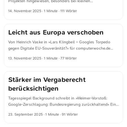
Projekten hingewiesen, besonders bei kleinen
Softwarebibliotheken. Sie lassen sich kaum monetarisieren,
14. November 2025
· 1 Minute · 111 Wörter
dennoch verlassen sich viele Unternehmen auf sie. Diesmal
richtet sich die Kritik an Google. Der Konzern könnte zwar
mehr beitragen, unterstützt die Projekte aber seit vielen
Leicht aus Europa verschoben
Jahren mit Arbeitsleistungen und finanziellen Mitteln. Steven
J. Vaughan-Nichols schreibt in »FFmpeg to Google: Fund Us
Von Heinrich Vaske in »Lars Klingbeil – Googles Torpedo
or Stop Sending Bugs« für thenewstack.io ...
gegen Digitale EU-Souveränität?« für computerwoche.de
Zudem sollte dem Minister eigentlich auch aus
13. November 2025
· 1 Minute · 77 Wörter
wirtschaftlicher Sicht klar sein, dass die
Milliardeninvestitionen Googles künftig kaum Steuern in die
leeren Staatskassen spielen werden. Schließlich führt
Stärker im Vergaberecht
volkswirtschaftlich gesehen, die Nutzung digitaler Dienste
von extraterritorialen Anbietern zu einem
berücksichtigen
Außenhandelsbilanzdefizit, da die Wertschöpfung leicht aus
Europa verschoben werden kann. Dass sie darin Meister
Tagesspiegel Background schreibt in »Weimer-Vorstoß:
sind, das haben Big Tech in der Vergangenheit bereits zur
Google-Zerschlagung: Bundesregierung zurückhaltend« Ein
Genüge bewiesen. ...
Sprecher des Digitalministeriums fügte hinzu, dass es
23. September 2025
· 1 Minute · 91 Wörter
erklärtes Ziel der Bundesregierung sei, die digitale
Souveränität Deutschlands und Europas zu stärken. „Es ist