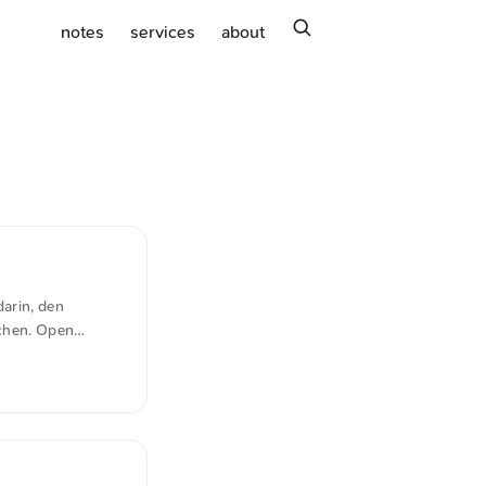
search
notes
services
about
arin, den
achen. Open
ieser verwendet,
e Rahmen oft
tige Probleme
iche