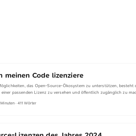
 meinen Code lizenziere
Möglichkeiten, das Open-Source-Ökosystem zu unterstützen, besteht d
 einer passenden Lizenz zu versehen und öffentlich zugänglich zu m
icht nur, den Quellcode zu teilen, sondern auch klar zu regeln, wie d
 Minuten · 411 Wörter
tergegeben werden darf. Ohne eine solche Lizenz bleibt der rechtlich
 potenzielle Nutzer abschreckt. Denn obwohl der Code vielleicht wich
gern Unternehmen und Einzelpersonen, ihn zu verwenden, wenn rechtl
 Raum stehen. ...
rce-Lizenzen des Jahres 2024