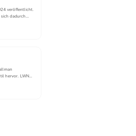
4 veröffentlicht.
 sich dadurch
sausschluss
legung des
e nutzen, ohne
nken schaden
allman
til hervor. LWN
developing it is
hare with anyone
cially wrong to
ial activity for a