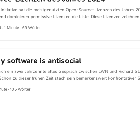
Initiative hat die meistgenutzten Open-Source-Lizenzen des Jahres 202
nd dominieren permissive Lizenzen die Liste. Diese Lizenzen zeichnen
e kommerzielle Nutzung des Codes erlauben und einen Gewährleistung
4
· 1 Minute · 69 Wörter
gensatz zu Copyleft-Lizenzen verpflichten sie jedoch nicht zur Offen
roprietären Projekten. Dadurch können Unternehmen Open-Source-Cod
m Ökosystem zurückzugeben, was langfristig dem Open-Source-Geda
y software is antisocial
ich ein zwei Jahrzehnte altes Gespräch zwischen LWN und Richard St
Schon zu dieser frühen Zeit stach sein bemerkenswert konfrontativer S
view with Richard M. Stallman |« Proprietary software is antisocial, so 
nute · 105 Wörter
ses, the user of proprietary software is expected to promise not to s
to make that agreement, wrong to keep it if you have made it, and espe
 into making such a promise. Using part of the proceeds of this antisoc
t justify it. ...