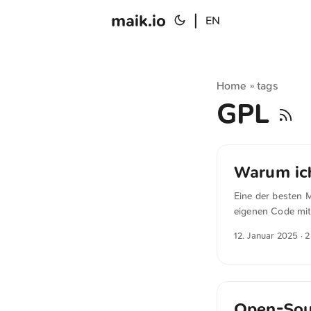
maik.io
|
EN
Home
tags
»
GPL
Warum ich
Eine der besten 
eigenen Code mit
Source bedeutet n
12. Januar 2025
· 2
geändert und wei
unklar, was viele
lösen könnte, zö
Unsicherheiten im
Open-Sou