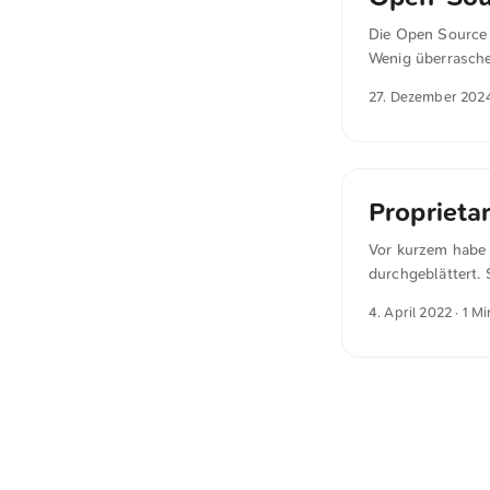
Die Open Source 
Wenig überrasche
aus, dass sie di
27. Dezember 202
beinhalten. Im Ge
Quellcodes in p
selbst etwas zu
kann.
Proprietar
Vor kurzem habe 
durchgeblättert. 
schreibt in »Inter
4. April 2022
· 1 Mi
wrong. In most ca
else. It’s wrong 
lure someone else
worthy cause canno