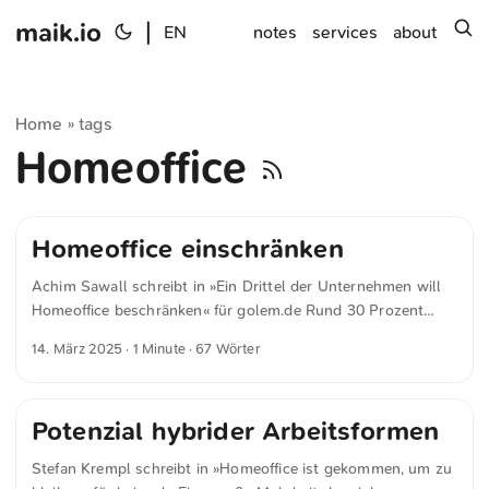
maik.io
|
s
EN
notes
services
about
Home
tags
»
Homeoffice
Homeoffice einschränken
Achim Sawall schreibt in »Ein Drittel der Unternehmen will
Homeoffice beschränken« für golem.de Rund 30 Prozent
aller befragten Unternehmen wollen das Homeoffice
14. März 2025
· 1 Minute · 67 Wörter
einschränken oder ganz abschaffen. Das geht aus einer
aktuellen Umfrage des Ifo Instituts für Wirtschaftsforschung
und des Leiharbeitskonzerns Randstad unter 615 deutschen
Potenzial hybrider Arbeitsformen
Personalverantwortlichen hervor, die dem
Nachrichtenmagazin der Spiegel vorliegt. Danach planen 9
Stefan Krempl schreibt in »Homeoffice ist gekommen, um zu
Prozent der befragten Firmen, das Arbeiten von zu Hause