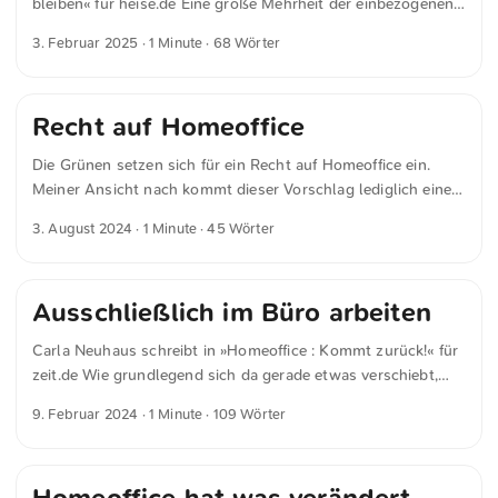
bleiben« für heise.de Eine große Mehrheit der einbezogenen
komplett zu beenden. ...
Sachverständigen geht demnach davon aus, dass das
3. Februar 2025
· 1 Minute · 68 Wörter
Potenzial hybrider Arbeitsformen sektorübergreifend noch
nicht ausgeschöpft ist. 64 Prozent meinen, dass sich
Homeoffice noch stärker verbreiten wird. Mit einer breiten
Recht auf Homeoffice
Rückkehr zur Präsenzpflicht rechnen lediglich 4 Prozent. 33
Prozent sehen das Verbreitungspotenzial bis spätestens
Die Grünen setzen sich für ein Recht auf Homeoffice ein.
2030 ausgeschöpft, 29 Prozent erwarten den
Meiner Ansicht nach kommt dieser Vorschlag lediglich einer
Sättigungspunkt 2035 erreicht. ...
Handvoll privilegierter Berufsgruppen zugute und greift zu
3. August 2024
· 1 Minute · 45 Wörter
stark in die unternehmerische Freiheit ein. Ich glaube,
Anreize für Unternehmen zu schaffen wäre eine bessere
Lösung als Pflichten aufzuerlegen.
Ausschließlich im Büro arbeiten
Carla Neuhaus schreibt in »Homeoffice : Kommt zurück!« für
zeit.de Wie grundlegend sich da gerade etwas verschiebt,
zeigt eine Umfrage der Beratungsfirma KPMG. 68 Prozent
9. Februar 2024
· 1 Minute · 109 Wörter
der deutschen Vorstandschefs wünschen sich demnach,
dass ihre Angestellten in drei Jahren wieder ausschließlich
im Büro arbeiten. Nur jeder vierte kann sich dauerhaft
hybride Arbeitsmodelle vorstellen, also zwischen Büro und