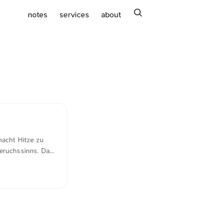
search
notes
services
about
macht Hitze zu
Geruchssinns. Das