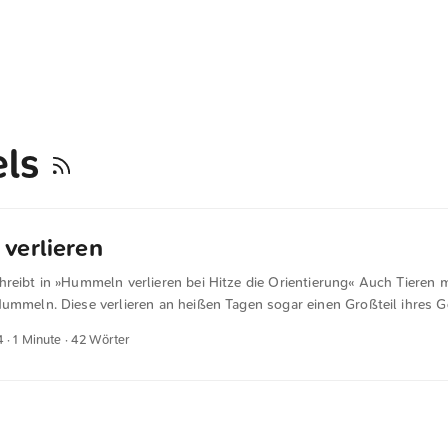
ls
verlieren
hreibt in »Hummeln verlieren bei Hitze die Orientierung« Auch Tieren 
Hummeln. Diese verlieren an heißen Tagen sogar einen Großteil ihres 
 Forschenden der Universität Würzburg heraus, wie die Uni mitteilte.
4
· 1 Minute · 42 Wörter