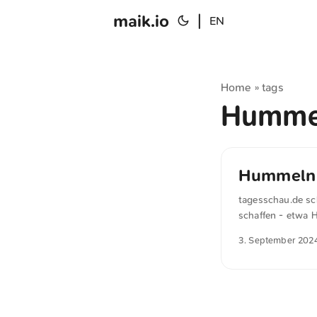
maik.io
|
EN
Home
tags
»
Humme
Hummeln 
tagesschau.de sc
schaffen - etwa 
fand ein Team von
3. September 202