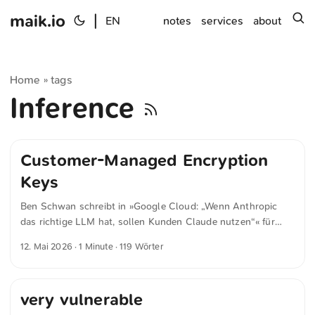
maik.io
|
s
EN
notes
services
about
Home
tags
»
Inference
Customer-Managed Encryption
Keys
Ben Schwan schreibt in »Google Cloud: „Wenn Anthropic
das richtige LLM hat, sollen Kunden Claude nutzen“« für
heise.de Das heißt: im eigenen Rechenzentrum oder im
12. Mai 2026
· 1 Minute · 119 Wörter
jeweiligen Land – und weiterhin verschlüsselt? Alle Daten
sind verschlüsselt: in transit, at rest und in process. Also so,
dass Google Cloud nicht hineinschauen kann? Wir haben
very vulnerable
Verfahren wie Customer-Managed Encryption Keys. Dafür
braucht es zwei Schlüssel. Google hält einen im Auftrag des