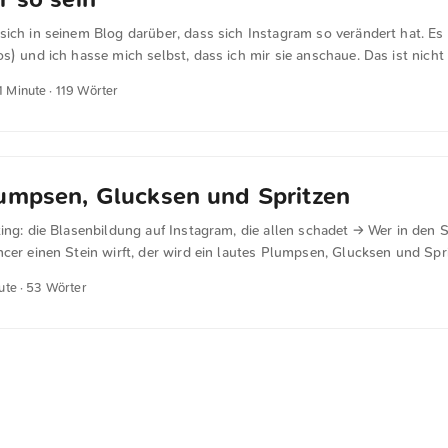
sich in seinem Blog darüber, dass sich Instagram so verändert hat. Es
s) und ich hasse mich selbst, dass ich mir sie anschaue. Das ist nicht
icht das Instagram, wie ich es möchte. Vermutlich wird es auch nie wie
1 Minute · 119 Wörter
m 22. Oktober 2018 Recht hat er! Fotos spielen keine Rolle mehr, sie
 Instagram wird mehr und mehr zur Kopie von Snapchat. Die geplante 
t dies ganz deutlich. ...
umpsen, Glucksen und Spritzen
ing: die Blasenbildung auf Instagram, die allen schadet → Wer in den 
ncer einen Stein wirft, der wird ein lautes Plumpsen, Glucksen und S
reibenden dann als Erfolg verkauft. Ich denke, dass dies nicht nur au
ute · 53 Wörter
ern sich auch in anderen Bereichen verstärkt hat.