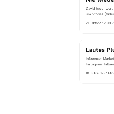
David beschwert 
um Stories (Video
wie ich es mag. N
21. Oktober 2018
· 
David Hellmann a
alle gleich aus.
Userinterface mach
Lautes Pl
Influencer Market
Instagram-Influe
das er dem Werbet
18. Juli 2017
· 1 Min
stattfindet, sond