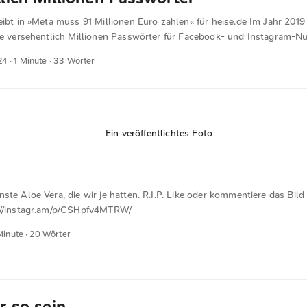
eibt in »Meta muss 91 Millionen Euro zahlen​« für heise.de Im Jahr 2019
ie versehentlich Millionen Passwörter für Facebook- und Instagram-Nu
.
24
· 1 Minute · 33 Wörter
ste Aloe Vera, die wir je hatten. R.I.P. Like oder kommentiere das Bild
://instagr.am/p/CSHpfv4MTRW/
Minute · 20 Wörter
r so sein