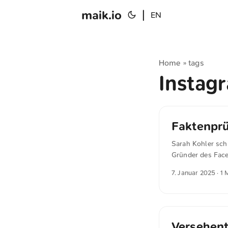
maik.io
|
EN
Home
tags
»
Instag
Faktenprü
Sarah Kohler sch
Gründer des Fac
Moderation von O
7. Januar 2025
· 1 
er das damit, da
markiere. Der Ko
“Wir werden die 
beginnend in den 
Versehent