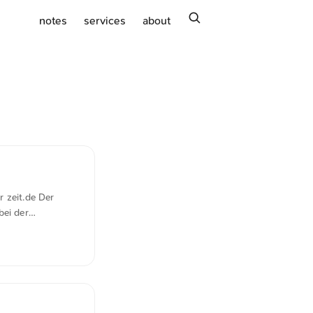
search
notes
services
about
 zeit.de Der
ei der
ideo begründete
Wendepunkt”
 nachdenken.
ch wie bei X,