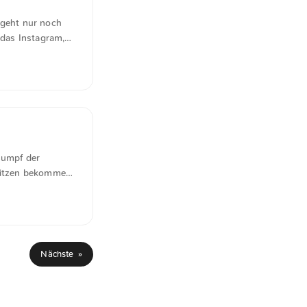
 geht nur noch
 das Instagram,
der so sein. –
 sehen ohnehin
Änderung des
Sumpf der
pritzen bekommen,
f Instagram
Nächste »