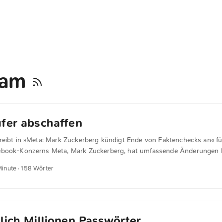
ram
fer abschaffen
reibt in »Meta: Mark Zuckerberg kündigt Ende von Faktenchecks an« für
ebook-Konzerns Meta, Mark Zuckerberg, hat umfassende Änderungen b
nline-Inhalten angekündigt. In einem bei Facebook veröffentlichten V
Minute · 158 Wörter
ss der vergangene US-Präsidentschaftswahlkampf einen “kulturellen 
nzern wolle deswegen neu über Online-Inhalte und deren Regulierung
Faktenprüfer abschaffen und durch Nutzer-Kommentare ersetzen, ähnli
USA”, sagte der Konzernchef. ...
lich Millionen Passwörter