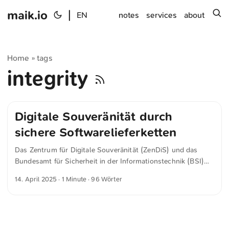
maik.io
|
s
EN
notes
services
about
Home
tags
»
integrity
Digitale Souveränität durch
sichere Softwarelieferketten
Das Zentrum für Digitale Souveränität (ZenDiS) und das
Bundesamt für Sicherheit in der Informationstechnik (BSI)
haben ein gemeinsames Strategiepapier vorgelegt, das
14. April 2025
· 1 Minute · 96 Wörter
aufzeigt, wie Deutschland digitale Souveränität durch sichere
Softwarelieferketten stärken kann. Kern des Konzepts ist die
Open-Source-Plattform openCode, die Transparenz,
Sicherheit und Nachvollziehbarkeit in der
Softwarebereitstellung schaffen soll. Geplant ist der Aufbau