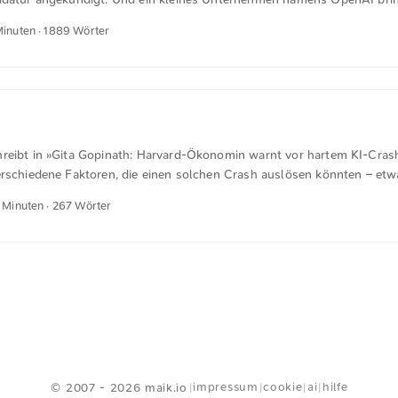
s sich niemand wirklich erklären kann. Fünf Tage später hat ChatGPT e
Minuten · 1889 Wörter
i Monaten sind es hundert Millionen. Kein Produkt in der Geschichte 
ll verbreitet. OpenAIs Bewertung springt von 30 auf 80 Milliarden Doll
ht ungefähr dem Börsenwert von Mercedes-Benz. Für ein Unternehmen,
tz gemacht hatte. ...
reibt in »Gita Gopinath: Harvard-Ökonomin warnt vor hartem KI-Cras
erschiedene Faktoren, die einen solchen Crash auslösen könnten – etw
so eine Firma, die KI zu einem Bruchteil der Kosten produziert wie die
2 Minuten · 267 Wörter
n weiterer Crash-Auslöser könnte auch sein, dass die Inflation stärker
otenbank Fed die Zinsen erhöht und für Unternehmen sowie Staaten di
lden verteuert” , so Gopinath. “Oder dass die Rendite langfristiger U
Menschen für die Zukunft höhere Inflationsraten erwarten. Das könnte 
<
Webring
>
impressum
cookie
ai
hilfe
© 2007 - 2026 maik.io
|
|
|
|