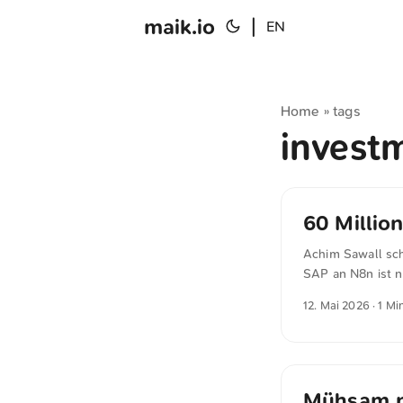
maik.io
|
EN
Home
tags
»
invest
60 Millio
Achim Sawall schr
SAP an N8n ist n
an N8n. Das Hande
12. Mai 2026
· 1 Mi
Millionen Euro au
Anteilkaufs. n8n
viele Verwaltung
weiter, war öffe
Deutschland. Die 
Mühsam 