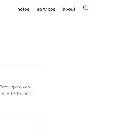
search
notes
services
about
 Beteiligung von
 nun 1,3 Prozent
Beteiligung 60
are sei Teil des
tzdem setzten
elte sich schnell
 stammt aus
iell zu