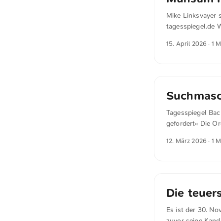
unterstützen und
Mike Linksvayer s
erscheint vor die
tagesspiegel.de 
morgen keine nen
15. April 2026
· 1 M
führend sein. Abe
ermöglicht es eur
denen das Feld no
grundlegende Infr
unter keinem wirt
Suchmasch
Duplizierung flie
Tagesspiegel Bac
gefordert« Die Or
souveräner Suchi
12. März 2026
· 1 M
in der öffentlich
und Deutschland g
Infrastruktur zu 
Die teuer
Es ist der 30. N
zuvor seine Kand