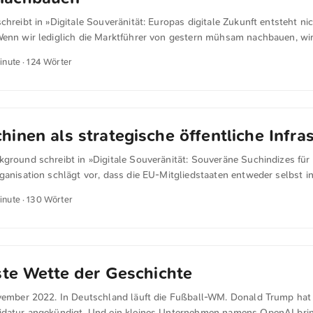
 für den Einsatz im Bereich VS-NfD weiterzuentwickeln. Die Investiti
chreibt in »Digitale Souveränität: Europas digitale Zukunft entsteht nich
sem Hintergrund strategisch clever.
Wenn wir lediglich die Marktführer von gestern mühsam nachbauen, wi
nenswerte Souveränität bringen. Europa kann bei der Innovation von
inute · 124 Wörter
r es erfordert andere strategische Prioritäten. Eine offene, globale Z
opäischen Talenten und Investoren, sich auf aufstrebende Bereiche zu 
ch völlig offen ist. Wir sollten das nächste Jahrzehnt nicht damit verb
astruktur zu duplizieren, die längst existiert und die durch einen völl
schaftlichen Modell billiger wird. Jeder Euro und jede Entwicklerstunde
inen als strategische öffentliche Infra
ßen, fehlen beim Aufbau der nächsten echten Innovationsstufe. ...
kground schreibt in »Digitale Souveränität: Souveräne Suchindizes fü
ganisation schlägt vor, dass die EU-Mitgliedstaaten entweder selbst 
nfrastrukturen investieren oder bestehende europäische Suchmaschin
inute · 130 Wörter
en Verwaltung einführen. Aktuell werde bereits an souveränen Suchindi
earbeitet. Die Initiative betont, dass Suchmaschinen als strategische 
behandeln seien – vergleichbar mit Energie- oder Telekommunikationsnet
ste Wette der Geschichte
ovember 2022. In Deutschland läuft die Fußball-WM. Donald Trump ha
idatur angekündigt. Und ein kleines Unternehmen namens OpenAI brin