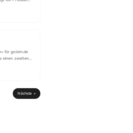
ine Million
der Menschheit
ar, zeitweise auf
 das bis dahin
h« für golem.de
a einen zweiten
 US-
 als erwartet
e Finanzierung
S-Staatsanleihen
schlimm werden.”
Nächste »