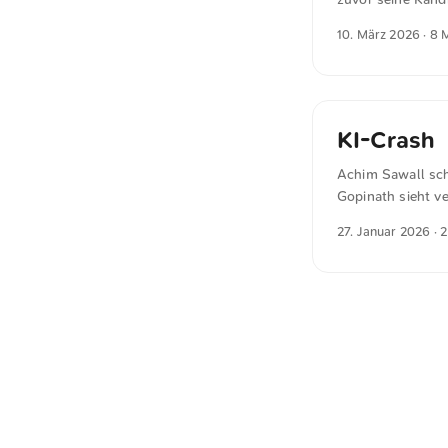
auf den Markt, da
10. März 2026
· 8 
Nutzer. Nach zwe
hat sich so schne
90. Das entspric
keinen Cent Umsa
KI-Crash
Achim Sawall sch
Gopinath sieht v
Fall Deepseek, al
27. Januar 2026
· 
Konkurrenten. “Ei
steigt, die US-N
der enormen Schu
steigt, weil die 
...