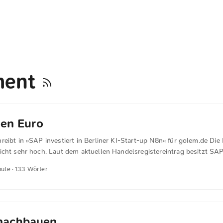
ment
nen Euro
eibt in »SAP investiert in Berliner KI-Start-up N8n« für golem.de Die
icht sehr hoch. Laut dem aktuellen Handelsregistereintrag besitzt SAP
lsblatt berichtet unter Berufung auf einen Insider, dass SAP für die 
nute · 133 Wörter
sgab. Auch ein Lizenzvertrag für die Integration von N8n in SAP-Softw
 galt früh als eine der leistungsfähigsten No-Code-Anwendungen. Tro
en auf Lösungen von MGM, die weniger ausgereift wirkten. n8n entwick
ntlich gut präsentierbar, verfügte früh über eine große Community und
öffentliche Verwaltung hätte die Möglichkeit gehabt, das Projekt finanz
nachbauen