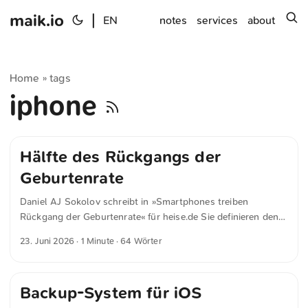
maik.io
|
s
EN
notes
services
about
Home
tags
»
iphone
Hälfte des Rückgangs der
Geburtenrate
Daniel AJ Sokolov schreibt in »Smartphones treiben
Rückgang der Geburtenrate« für heise.de Sie definieren den
Beginn des Zeitalters moderner Smartphones mit der
23. Juni 2026
· 1 Minute · 64 Wörter
Markteinführung des iPhones im Jahr 2007. Durch
aufwändige Auswertungen der Jahre 2007 bis 2011 gelangen
sie zu dem Schluss, dass die Verbreitung des iPhones, je
Backup-System für iOS
nach Berechnungsmethode, ein Drittel bis knapp über die
Hälfte des Rückgangs der Geburtenrate in den USA erklärt.