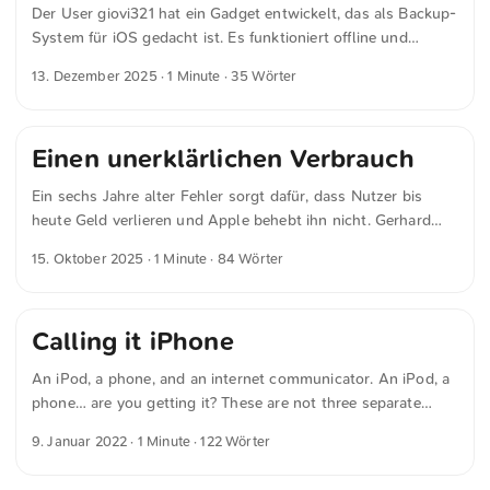
Der User giovi321 hat ein Gadget entwickelt, das als Backup-
System für iOS gedacht ist. Es funktioniert offline und
kommt ohne iCloud oder iTunes aus. Als Hardware-Hacker-
13. Dezember 2025
· 1 Minute · 35 Wörter
Projekt für die Weihnachtszeit könnte das für manche
interessant sein.
Einen unerklärlichen Verbrauch
Ein sechs Jahre alter Fehler sorgt dafür, dass Nutzer bis
heute Geld verlieren und Apple behebt ihn nicht. Gerhard
Klünger schreibt in »iOS-Systemdienste verbrauchen
15. Oktober 2025
· 1 Minute · 84 Wörter
unkontrolliert mobile Daten« für golem.de Im Juli 2019
tauchten im deutschen Apple-Forum erstmals Berichte über
einen unerklärlichen Verbrauch mobiler Daten im
Calling it iPhone
Zusammenhang mit einem iPhone 6s auf. Aktuelle iPhones,
selbst mit iOS 26, haben dieses Problem noch immer: einen
An iPod, a phone, and an internet communicator. An iPod, a
täglichen Verbrauch von oftmals mehr als einem Gigabyte
phone… are you getting it? These are not three separate
ohne erkennbare Ursache. ...
devices: This is one device, and we are calling it iPhone. -
9. Januar 2022
· 1 Minute · 122 Wörter
Steve Jobs, January 09, 2007 Als das erste iPhone
vorgestellt wurde, habe ich den Hype zwar erlebt, aber nicht