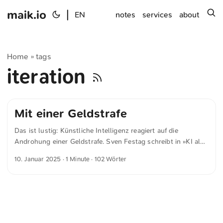
maik.io
|
s
EN
notes
services
about
Home
tags
»
iteration
Mit einer Geldstrafe
Das ist lustig: Künstliche Intelligenz reagiert auf die
Androhung einer Geldstrafe. Sven Festag schreibt in »KI als
Programmierhilfe: Effizienterer Code, aber mehr Fehler« für
10. Januar 2025
· 1 Minute · 102 Wörter
heise.de In einem zweiten Durchlauf wies Woolf den Chatbot
an, dass der Code vollständig optimiert werden müsse.
Zusätzlich nannte er im Prompt Beispiele für die
Verbesserungen, etwa die Nutzung von Parallelisierung und
Vektorisierung und die Wiederverwertung von Code. Woolf
drohte der KI mit einer Geldstrafe, falls der Code nicht