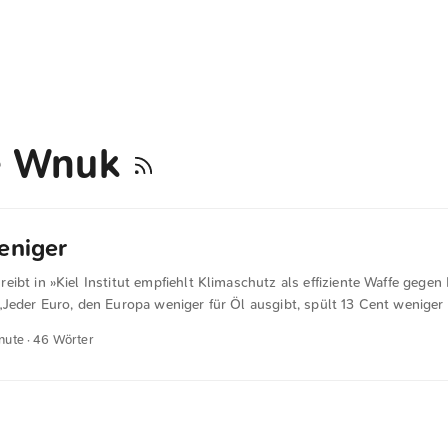
e Wnuk
eniger
ibt in »Kiel Institut empfiehlt Klimaschutz als effiziente Waffe gegen
Jeder Euro, den Europa weniger für Öl ausgibt, spült 13 Cent weniger 
nimmt so den Druck auf europäische Verteidigungsausgaben,“ schreibt
inute · 46 Wörter
irtschaft (IfW).