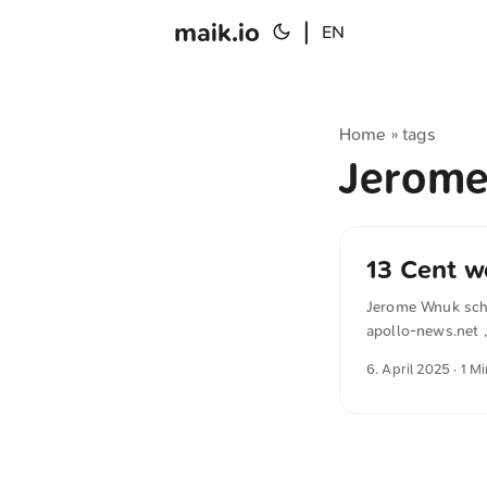
maik.io
|
EN
Home
tags
»
Jerom
13 Cent w
Jerome Wnuk schre
apollo-news.net „
Kriegskasse und 
6. April 2025
· 1 M
Institut für Weltw