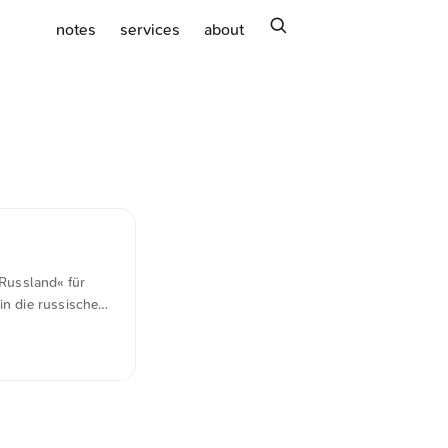
search
notes
services
about
 Russland« für
in die russische
 das Kieler