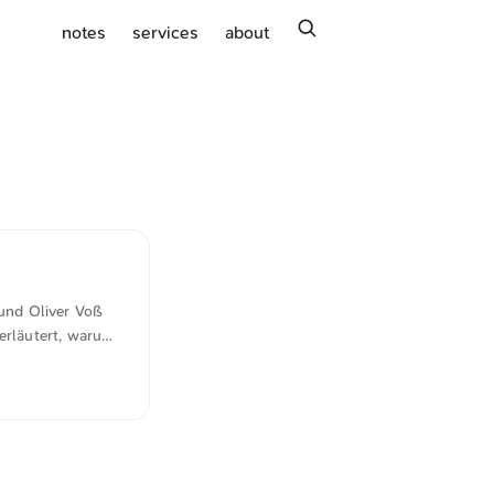
search
notes
services
about
 und Oliver Voß
 erläutert, warum
in diesem
einem „NDA plus
ground: „Mit den
zu können.
fen.“ Auch die