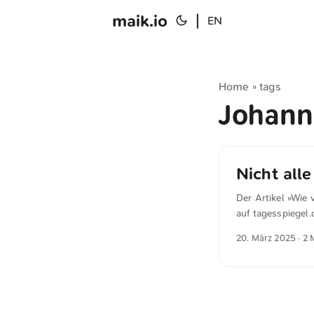
maik.io
|
EN
Home
tags
»
Johann
Nicht all
Der Artikel »Wie 
auf tagesspiegel.
die Zusammenarbe
20. März 2025
· 2 
Abschnitt: Auf d
plus“, um tief r
Vereinbarungen s
Dadurch können w
Meldung von Schw