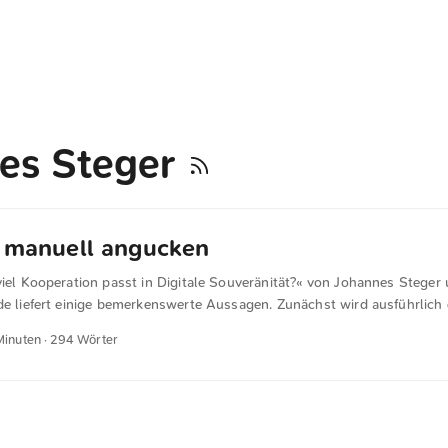
es Steger
e manuell angucken
viel Kooperation passt in Digitale Souveränität?« von Johannes Steger
de liefert einige bemerkenswerte Aussagen. Zunächst wird ausführlich
it des BSI mit Google & Co. angeblich ein großer Gewinn ist – etwa 
Minuten · 294 Wörter
er Berliner Bühne sprach Plattner in Bezug auf die Vereinbarung von 
einschauen zu können. Auch Caspers sagt gegenüber Tagesspiegel Back
chaffen wir den Rahmen, um mit den Unternehmen vertraulich reden 
ir technisch sehr tief einsteigen und grundlegende Architekturen prü
achstellen, sicherheitsrelevanten Vorfällen bis hin zu Fragen der