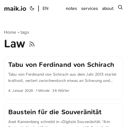
maik.io
|
s
EN
notes
services
about
Home
tags
»
Law
Tabu von Ferdinand von Schirach
Tabu von Ferdinand von Schirach aus dem Jahr 2013 startet
kraftvoll, verliert zwischendurch etwas an Schwung und
endet mit einem starken Finale. Der Autor spielt dabei
4. Januar 2026
· 1 Minute · 36 Wörter
geschickt mit seinem Publikum und regt zum Nachdenken
an. ★★★★★
Baustein für die Souveränität
Axel Kannenberg schreibt in »Digitale Souveränität: “Am