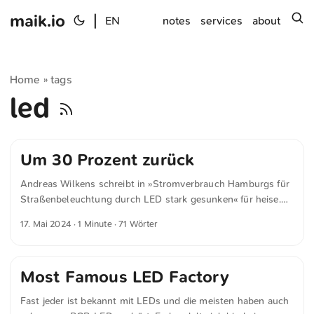
maik.io
|
s
EN
notes
services
about
Home
tags
»
led
Um 30 Prozent zurück
Andreas Wilkens schreibt in »Stromverbrauch Hamburgs für
Straßenbeleuchtung durch LED stark gesunken« für heise.de
In Hamburg ging der Stromverbrauch von Straßenlaternen
17. Mai 2024
· 1 Minute · 71 Wörter
seit 2020 um 30 Prozent zurück, da zunnehmend LED
verwendet werden. So auch in Ampeln und
Leuchtverkehrszeichen, dort lagen die Einsparungen durch
Most Famous LED Factory
LED-Lampen demnach bei 69 beziehungsweise 83 Prozent.
Das geht aus einer Antwort des Hamburger Senats (PDF)
Fast jeder ist bekannt mit LEDs und die meisten haben auch
auf eine Kleine Anfrage der klimapolitischen Sprecherin der