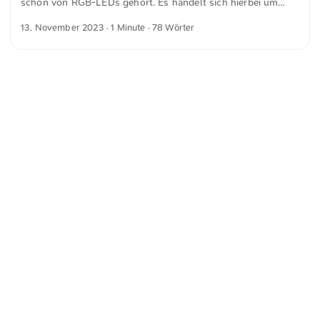
schon von RGB-LEDs gehört. Es handelt sich hierbei um
Grünen-Bürgerschaftsfraktion, Rosa Domm, hervor. ...
kleine Leuchtkörper, die ein breites Spektrum an Farben
13. November 2023
· 1 Minute · 78 Wörter
wiedergeben können. Beim genaueren Betrachten ist
erkennbar, dass jede einzelne LED mit einem winzigen
Microchip ausgestattet ist. Doch wie werden diese Bauteile
hergestellt? Scotty Allen, bekannt unter dem Namen
@strangeparts auf YouTube, enthüllt den genauen Prozess
in seinem faszinierenden Video »Inside the World’s Most
Famous LED Factory - in China«.
<
Webring
>