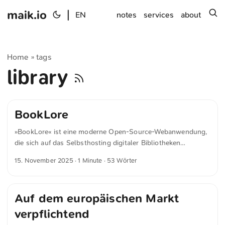
maik.io
|
s
EN
notes
services
about
Home
tags
»
library
BookLore
»BookLore« ist eine moderne Open-Source-Webanwendung,
die sich auf das Selbsthosting digitaler Bibliotheken
spezialisiert. Sie verwaltet und öffnet E-Books, PDFs und
15. November 2025
· 1 Minute · 53 Wörter
Comics in einer zentralen Sammlung. Die Software erkennt
Metadaten automatisch, bietet integrierte Lesefunktionen
und unterstützt OPDS-Feeds sowie Geräte wie Kobo oder
Auf dem europäischen Markt
KOReader. Damit eignet sich BookLore als Alternative zu
Calibre oder kommerziellen Diensten.
verpflichtend