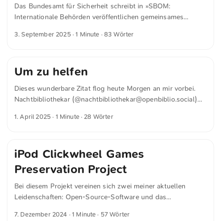
Das Bundesamt für Sicherheit schreibt in »SBOM:
Internationale Behörden veröffentlichen gemeinsames
Zielbild« auf bsi.bund.de Mit dem Cyber Resilience Act (CRA)
3. September 2025
· 1 Minute · 83 Wörter
werden SBOMs als eine Grundlage für die Behandlung von
Schwachstellen in Produkten mit digitalen Elementen auf
dem europäischen Markt verpflichtend vorgeschrieben. Um
Um zu helfen
den Umgang mit SBOMs bereits heute einfacher zu
gestalten, hat das BSI die Technische Richtlinie TR-03183-2
Dieses wunderbare Zitat flog heute Morgen an mir vorbei.
mit formellen und fachlichen Vorgaben zu SBOM als
Nachtbibliothekar (@
nachtbibliothekar@openbiblio.social
)
Handreichung veröffentlicht. In der TR-03183-2 werden zum
schreibt auf »Mastodon« In einer Bibliothek: Wir sind nicht
Beispiel notwendige Datenfelder, der Umfang und die
1. April 2025
· 1 Minute · 28 Wörter
da, um zu urteilen, sondern um zu helfen.
möglichen Formate definiert. ...
iPod Clickwheel Games
Preservation Project
Bei diesem Projekt vereinen sich zwei meiner aktuellen
Leidenschaften: Open-Source-Software und das
Restaurieren des wohl besten Musikplayers aller Zeiten –
7. Dezember 2024
· 1 Minute · 57 Wörter
dem iPod. Das »iPod Clickwheel Games Preservation