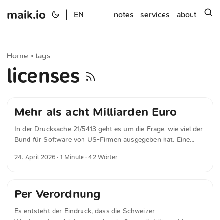
maik.io
|
s
EN
notes
services
about
Home
tags
»
licenses
Mehr als acht Milliarden Euro
In der Drucksache 21/5413 geht es um die Frage, wie viel der
Bund für Software von US‑Firmen ausgegeben hat. Eine
klare Summe nennt die Antwort nicht. Im Raum stehen mehr
24. April 2026
· 1 Minute · 42 Wörter
als acht Milliarden Euro, möglicherweise deutlich mehr. Eine
genaue Zahl bleibt offen.
Per Verordnung
Es entsteht der Eindruck, dass die Schweizer