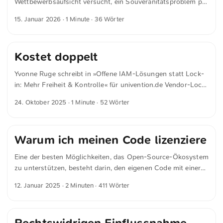
Wettbewerbsaufsicht versucht, ein Souveränitätsproblem per
Verordnung zu regeln. An der Abhängigkeit ändert das
15. Januar 2026
· 1 Minute · 36 Wörter
jedoch nichts. Auffällig ist zudem, wie häufig openDesk in
dem Video unterschwellig und gezielt erwähnt wird.
Kostet doppelt
Yvonne Ruge schreibt in »Offene IAM-Lösungen statt Lock-
in: Mehr Freiheit & Kontrolle« für univention.de Vendor-Lock-
in kostet doppelt: Geld und Handlungsfreiheit. Wer digitale
24. Oktober 2025
· 1 Minute · 52 Wörter
Identitäten nicht selbst in der Hand hat, passt seine
Prozesse irgendwann automatisch an die Vorgaben eines
einzelnen Anbieters an – statt an die eigenen Ziele. Toll auf
Warum ich meinen Code lizenziere
den Punkt gebracht.
Eine der besten Möglichkeiten, das Open-Source-Ökosystem
zu unterstützen, besteht darin, den eigenen Code mit einer
passenden Lizenz zu versehen und öffentlich zugänglich zu
12. Januar 2025
· 2 Minuten · 411 Wörter
machen. Open Source bedeutet nicht nur, den Quellcode zu
teilen, sondern auch klar zu regeln, wie dieser verwendet,
geändert und weitergegeben werden darf. Ohne eine solche
Lizenz bleibt der rechtliche Rahmen oft unklar, was viele