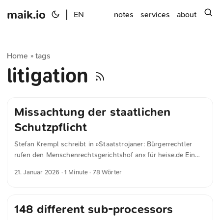
maik.io
|
s
EN
notes
services
about
Home
tags
»
litigation
Missachtung der staatlichen
Schutzpflicht
Stefan Krempl schreibt in »Staatstrojaner: Bürgerrechtler
rufen den Menschenrechtsgerichtshof an« für heise.de Ein
zentrales Argument betrifft die allgemeine IT-Sicherheit.
21. Januar 2026
· 1 Minute · 78 Wörter
Staatstrojaner funktionieren meist durch das Ausnutzen von
Sicherheitslücken. Dies schafft für den Staat einen
problematischen Anreiz: Anstatt solche Hintertüren den
148 different sub-processors
Herstellern zu melden, damit sie zum Schutz aller Nutzer
geschlossen werden, halten die Dienste sie geheim. Die GFF