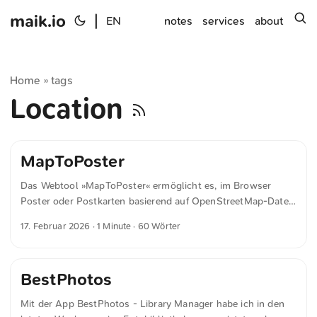
maik.io
|
s
EN
notes
services
about
Home
tags
»
Location
MapToPoster
Das Webtool »MapToPoster« ermöglicht es, im Browser
Poster oder Postkarten basierend auf OpenStreetMap-Daten
zu generieren. Alexander Reichel von 54gradsoftware hat
17. Februar 2026
· 1 Minute · 60 Wörter
das Tool am Wochenende entwickelt. Je nach
Serverauslastung kann die Erstellung etwas dauern. Das
Team plant, den Server für die nächsten Monate zu
BestPhotos
betreiben. Das Tool basiert auf dem GitHub-Projekt
maptoposter von originalankur. Es bietet mehr
Mit der App BestPhotos - Library Manager habe ich in den
Einstellmöglichkeiten und eine Weboberfläche.