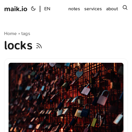
maik.io
|
s
EN
notes
services
about
Home
tags
»
locks