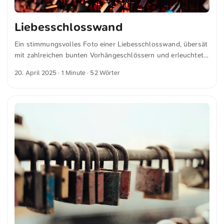
Liebesschlosswand
Ein stimmungsvolles Foto einer Liebesschlosswand, übersät
mit zahlreichen bunten Vorhängeschlössern und erleuchtet
von warmen, strahlenden Lichtern. Dieses Bild fängt die
20. April 2025
· 1 Minute · 52 Wörter
romantische und symbolische Geste ein, Schlösser als
Ausdruck von Liebe oder Verbundenheit anzubringen. Dies
und weitere Fotos kannst du kostenfrei und in voller
Auflösung auf unsplash.com runterladen. Hier geht es zum
Foto