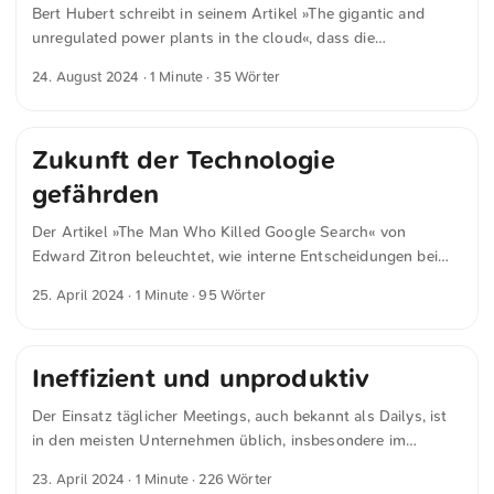
Bert Hubert schreibt in seinem Artikel »The gigantic and
unregulated power plants in the cloud«, dass die
Regulierung des Solarstromnetzes privater Haushalte
24. August 2024
· 1 Minute · 35 Wörter
vernachlässigt wurde, wodurch ein Netzwerk entstanden ist,
das von wenigen Akteuren kontrolliert wird.
Zukunft der Technologie
gefährden
Der Artikel »The Man Who Killed Google Search« von
Edward Zitron beleuchtet, wie interne Entscheidungen bei
Google dazu führten, dass die Qualität der Google-Suche
25. April 2024
· 1 Minute · 95 Wörter
drastisch abnahm. Manager wie Prabhakar Raghavan,
angetrieben von kurzfristigen Gewinnzielen, verdrängten
Visionäre wie Ben Gomes, was zu einer Zunahme von Spam
Ineffizient und unproduktiv
und einer Verschlechterung der Suchergebnisse führte. Die
Geschichte verdeutlicht, wie Managerkultur Innovation
Der Einsatz täglicher Meetings, auch bekannt als Dailys, ist
ersticken kann. Ich kann nur empfehlen, den Artikel zu lesen,
in den meisten Unternehmen üblich, insbesondere im
um die tiefgreifenden Probleme und Dynamiken zu
Rahmen agiler Methoden wie Scrum. Trotz ihrer Häufigkeit
verstehen, was zur Verschlechterung der Google-Suche
23. April 2024
· 1 Minute · 226 Wörter
scheinen viele Dailys jedoch ineffizient und unproduktiv zu