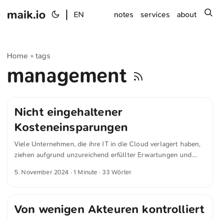
maik.io
|
s
EN
notes
services
about
Home
tags
»
management
Nicht eingehaltener
Kosteneinsparungen
Viele Unternehmen, die ihre IT in die Cloud verlagert haben,
ziehen aufgrund unzureichend erfüllter Erwartungen und
versprochener, aber oft nicht eingehaltener
5. November 2024
· 1 Minute · 33 Wörter
Kosteneinsparungen laut einer IDC-Umfrage wieder teilweise
ihre Workloads auf eigene Systeme zurück.
Von wenigen Akteuren kontrolliert