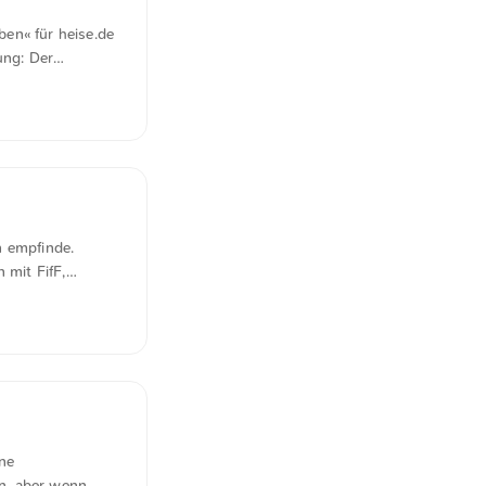
en« für heise.de
ung: Der
bleme und die
or, der dem Neom-
en konnte. ...
n empfinde.
mit FifF,
. Die
g - beides als
igkeit gesehen.
rten
iminieren und
n Digital Fairness
ene
n, aber wenn