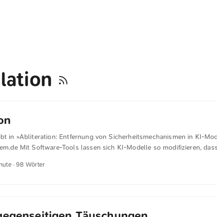
lation
on
ibt in »Abliteration: Entfernung von Sicherheitsmechanismen in KI-Mo
lem.de Mit Software-Tools lassen sich KI-Modelle so modifizieren, das
hrungen keine Anwendung mehr finden (Abliteration). Dadurch lassen 
inute · 98 Wörter
er die Ausbreitung von Chlorgas, tödliche Rizin-Dosierungen, Code z
n und Geschichten über Kindesmissbrauch erzeugen. Wie die Financial 
it der Forschungsgruppe Alice herausfand, sind derartige Tools dazu 
hrungen des Open-Source-KI-Modells Llama 3.3 in weniger als 10 Mi
e zu entfernen. Das Modell reagierte daraufhin auch auf Eingabeauffo
gegenseitigen Täuschungen