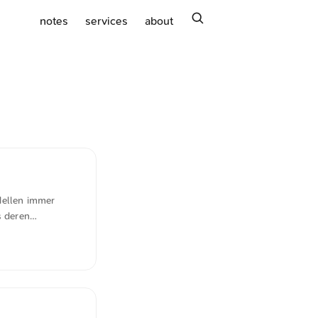
search
notes
services
about
dellen immer
s deren
sich
um Diebstahl von
Times (FT) in
in der Lage, die
nuten und ohne
rderungen, die