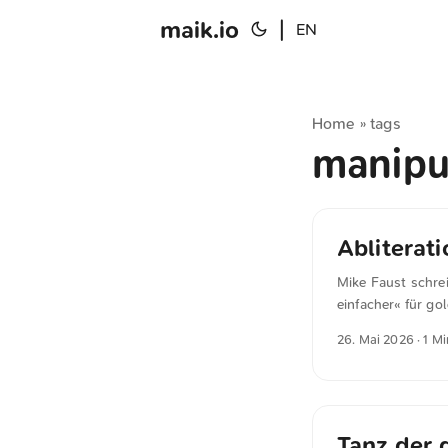
maik.io
|
EN
Home
tags
»
manipu
Abliterati
Mike Faust schre
einfacher« für go
Sicherheitsvorke
26. Mai 2026
· 1 M
Informationen üb
Kreditkartendate
Zusammenarbeit m
Sicherheitsvorke
spezielle Hardwar
Tanz der 