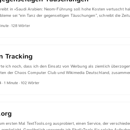
igert hatte. ...
reibt in »Saudi Arabien: Neom-Führung soll hohe Kosten vertuscht hab
bleme sei “ein Tanz der gegenseitigen Täuschungen”, schreibt die Zeit
fantastische Pläne” gehabt. Das Führungspersonal hingegen habe Pro
Minute · 128 Wörter
r ihm geheim gehalten. Das geht aus einem 100-seitigen Bericht herv
vor einem Jahr vorgelegt wurde und den das Wall Street Journal einseh
n Tracking
rte ich noch, dass ich den Einsatz von Werbung als ziemlich überzoge
erten der Chaos Computer Club und Wikimedia Deutschland, zusammen 
dem Konzeptwerk Neue Ökonomie, ein ausführliches Positionspapier
4
· 1 Minute · 102 Wörter
ieses Schreibens: Ein Verbot von Tracking und personalisierter Werbun
hrenpotenzial für Demokratie, Privatsphäre, Klima und soziale Gerecht
raktiken setzen die Organisationen auf die Förderung von kontextbasie
iese sollen manipulative und energieintensive Datenverarbeitungen el
hte garantieren. Sie appellieren dabei an die EU-Kommission, durch de
.org
 eben dieses Verbot zu schaffen.
m ersten Mal TextTools.org ausprobiert, einen Service, der verschied
ermöglicht. Gewöhnlich verwende ich Shell-Tools für solche Aufgabe