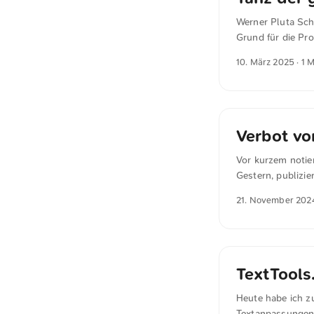
das Original verwe
Werner Pluta Sch
Grund für die Pro
Kronprinz habe “
10. März 2025
· 1 
realen Kosten vo
Vorstand bereits 
Verbot vo
Vor kurzem notie
Gestern, publizi
Germanwatch und 
21. November 202
Hauptforderung d
potentielles Gefa
Anstelle dieser P
Werbemodellen. D
digitale Grundrec
TextTools
Act die Basis für
Heute habe ich zu
Textanpassungen 