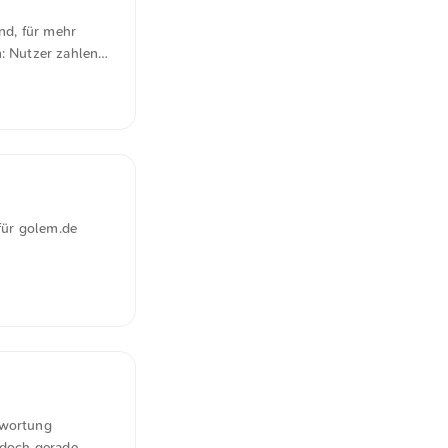
nd, für mehr
n: Nutzer zahlen
ass das
 Organisationen,
 und Oracle
tät bieten diese
 für golem.de
lige Akteure, die
 und Tools zur
hwierig ist,
twortung
 doch gerade