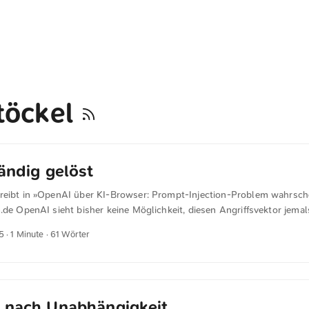
töckel
tändig gelöst
reibt in »OpenAI über KI-Browser: Prompt-Injection-Problem wahrsche
.de OpenAI sieht bisher keine Möglichkeit, diesen Angriffsvektor jemal
 gehen davon aus, dass sich Angreifer weiter anpassen werden. Prompt
5
· 1 Minute · 61 Wörter
ie Betrug und Social Engineering im Internet, wahrscheinlich nie vollst
schreibt das Unternehmen in seiner jüngsten Ankündigung(öffnet im ne
 nach Unabhängigkeit