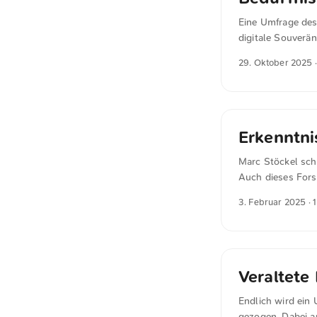
Eine Umfrage des 
digitale Souverän
bereitwillig meh
29. Oktober 2025
·
Bedürfnis nach U
sondern auch bei
bieten dafür zwa
aber wohl eher nic
Erkenntni
Marc Stöckel schr
Auch dieses Fors
Sicherheitsbesch
3. Februar 2025
· 
beispielsweise n
Datenexfiltration
einen effektiven 
Veraltete 
Endlich wird ein
gezogen. Dabei ar