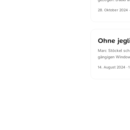
durch ihre Produk
28. Oktober 2024
·
verklagt Crowdst
zurück und erklä
von “mangelndem 
lediglich ein “v
seinem Versäumnis
Ohne jegl
Marc Stöckel sch
gängigen Windows-
ermöglicht, auf e
14. August 2024
· 
Schadcode auszuf
einem CVSS von 9