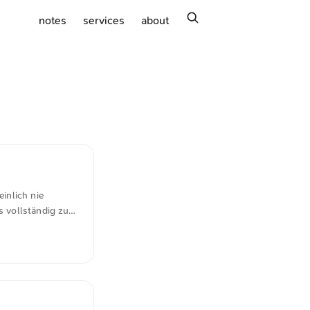
search
notes
services
about
inlich nie
s vollständig zu
 Injections
ändig ‘gelöst’
uen Fenster). ...