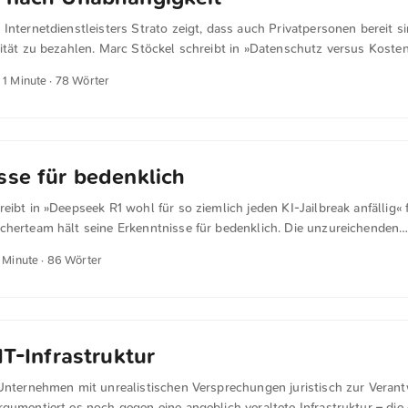
Internetdienstleisters Strato zeigt, dass auch Privatpersonen bereit si
ität zu bezahlen. Marc Stöckel schreibt in »Datenschutz versus Koste
r für EU-Cloudlösungen« für golem.de Die Umfrageergebnisse zeigen, d
 1 Minute · 78 Wörter
nabhängigkeit von in den USA gehosteten Clouddiensten nicht nur bei
 Privatanwendern zunimmt. US-Konzerne wie Microsoft, Google, AWS
r inzwischen sogenannte Sovereign-Cloudlösungen an, echte Souveräni
ht . ...
sse für bedenklich
eibt in »Deepseek R1 wohl für so ziemlich jeden KI-Jailbreak anfällig«
cherteam hält seine Erkenntnisse für bedenklich. Die unzureichenden
ränkungen der Deepseek-Modelle senkten die Einstiegshürde für böswil
1 Minute · 86 Wörter
ach Anleitungen für die Erstellung von Molotow-Cocktails, Keyloggern
 suchten, schreiben die Forscher. Sie geben aber zu, dass es generell sc
Schutz gegen alle Jailbreaking-Techniken zu implementieren. ...
IT-Infrastruktur
 Unternehmen mit unrealistischen Versprechungen juristisch zur Veran
gumentiert es noch gegen eine angeblich veraltete Infrastruktur – die