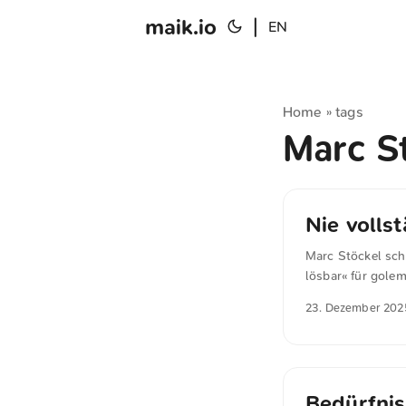
maik.io
|
EN
Home
tags
»
Marc S
Nie volls
Marc Stöckel sch
lösbar« für golem
eliminieren. “Wir
23. Dezember 202
werden, ähnlich w
werden können”, 
Bedürfnis