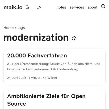
maik.io
|
s
EN
notes
services
about
Home
tags
»
modernization
20.000 Fachverfahren
Aus der »Pressemitteilung: Studie von Bundesdruckerei und
Possible zu Fachverfahren«: Ob Förderantrag,
Baugenehmigung oder Passbeantragung: Vorgänge der
24. Juni 2025
· 1 Minute · 54 Wörter
öffentlichen Verwaltung werden digital durch sogenannte
Fachverfahren abgebildet. Aktuell gibt es in Deutschland
laut Schätzungen fast 20.000 Fachverfahren in Bund,
Ambitionierte Ziele für Open
Ländern und Kommunen. Als spezialisierte
Softwarelösungen für fachspezifische Verfahren sollen sie
Source
eine effiziente Bearbeitung administrativer Prozesse