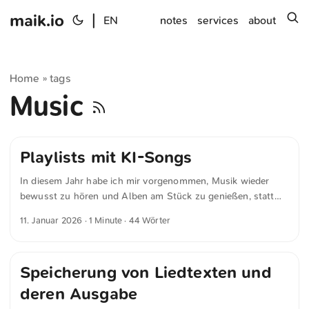
maik.io
|
s
EN
notes
services
about
Home
tags
»
Music
Playlists mit KI-Songs
In diesem Jahr habe ich mir vorgenommen, Musik wieder
bewusst zu hören und Alben am Stück zu genießen, statt
lieblos generierte Playlists mit KI-Songs laufen zu lassen.
11. Januar 2026
· 1 Minute · 44 Wörter
Gleichzeitig entsteht bei mir der Eindruck, dass die
nachfolgende Generation diesen Zugang zur Musik
weitgehend verloren hat.
Speicherung von Liedtexten und
deren Ausgabe