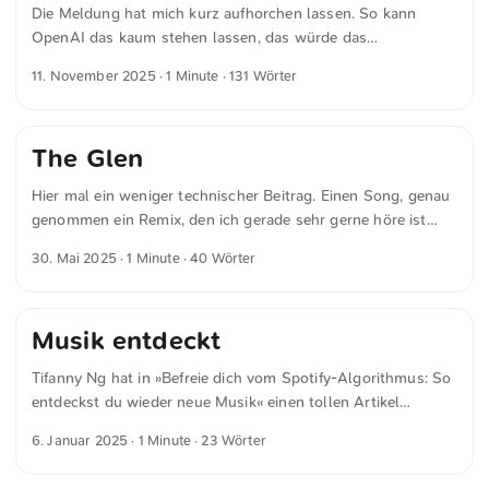
Die Meldung hat mich kurz aufhorchen lassen. So kann
OpenAI das kaum stehen lassen, das würde das
Geschäftsmodell der ganzen Branche ins Wanken bringen.
11. November 2025
· 1 Minute · 131 Wörter
Mike Faust schreibt in »Gema klagte wegen ChatGPT:
Landgericht München urteilt gegen OpenAI« für golem.de
Die exakte Ausgabe der Texte wertete das Gericht als Beleg
The Glen
dafür, dass die Texte in den Systemen von OpenAI
gespeichert wurden. Eine zufällige Ausgabe des exakten
Hier mal ein weniger technischer Beitrag. Einen Song, genau
Textes sei ausgeschlossen. In der Folge wurde das
genommen ein Remix, den ich gerade sehr gerne höre ist
Unternehmen dazu verurteilt, die Speicherung von
Beluga Lagoon - The Glen (HYPER BUNKER Techno Remix).
Liedtexten und deren Ausgabe in seinen Sprachmodellen zu
30. Mai 2025
· 1 Minute · 40 Wörter
Der funktioniert auf dem Rad, beim Joggen und auf Partys
unterlassen. ...
für mich.
Musik entdeckt
Tifanny Ng hat in »Befreie dich vom Spotify-Algorithmus: So
entdeckst du wieder neue Musik« einen tollen Artikel
geschrieben wie man wieder Musik entdeckt.
6. Januar 2025
· 1 Minute · 23 Wörter