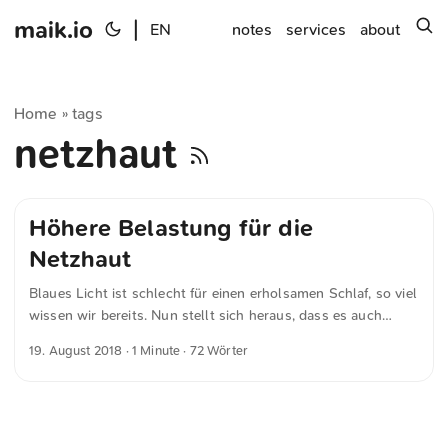
maik.io
|
s
EN
notes
services
about
Home
tags
»
netzhaut
Höhere Belastung für die
Netzhaut
Blaues Licht ist schlecht für einen erholsamen Schlaf, so viel
wissen wir bereits. Nun stellt sich heraus, dass es auch
schlecht für die Netzhaut ist. Wer also jeden Tag
19. August 2018
· 1 Minute · 72 Wörter
stundenlang auf sein Handy glotzt, kann sich nun denken,
was das bedeutet: Zum einen Schlafprobleme, zum anderen
aber auch eine höhere Belastung für die Netzhaut. – Stefan
Bubeck am 18. Aug 2018 Es empfiehlt sich, den Nachtmodus
des Smartphones auch wirklich zu verwenden.