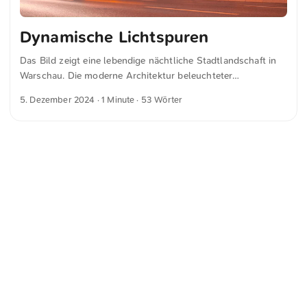
Dynamische Lichtspuren
Das Bild zeigt eine lebendige nächtliche Stadtlandschaft in
Warschau. Die moderne Architektur beleuchteter
Bürogebäude, darunter ein auffälliges „WeWork“-Schild,
5. Dezember 2024
· 1 Minute · 53 Wörter
kontrastiert mit den dynamischen Lichtspuren der
Verkehrsmittel und vermittelt ein Gefühl von urbaner Energie
und Bewegung. Dies und weitere Fotos kannst du kostenfrei
und in voller Auflösung auf unsplash.com runterladen. Hier
geht es zum Foto
<
Webring
>