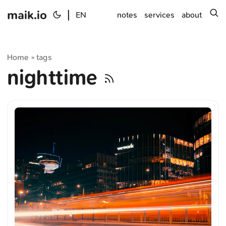
maik.io
|
s
EN
notes
services
about
Home
tags
»
nighttime