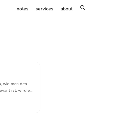
search
notes
services
about
n, wie man den
vant ist, wird es