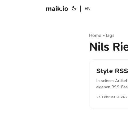
maik.io
|
EN
Home
tags
»
Nils R
Style RS
In seinem Artike
eigenen RSS-Feed
hier dennoch ver
27. Februar 2024
·