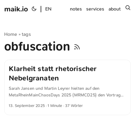
maik.io
|
s
EN
notes
services
about
Home
tags
»
obfuscation
Klarheit statt rhetorischer
Nebelgranaten
Sarah Jansen und Martin Leyrer hielten auf den
MetaRheinMainChaosDays 2025 (MRMCD25) den Vortrag
»Digitale Souveränität: Klarheit statt rhetorischer
13. September 2025
· 1 Minute · 37 Wörter
Nebelgranaten«, den ich wärmstens empfehlen kann. Er ist
auf media.ccc.de verfügbar und lässt sich alternativ auch auf
YouTube ansehen.