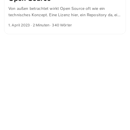
Von außen betrachtet wirkt Open Source oft wie ein
technisches Konzept. Eine Lizenz hier, ein Repository da, ein
paar Zeilen Quellcode, öffentlich sichtbar. Doch wer genauer
1. April 2023
· 2 Minuten · 340 Wörter
hinsieht, erkennt: Es geht um weit mehr als nur um
Software. Es geht um Freiheit. Und ums Teilen. Ich selbst bin
kein Entwickler im klassischen Sinne. Ich habe nie große
Projekte betreut oder komplexe Softwarearchitekturen
entworfen. Aber ich habe im Lauf der Jahre viele kleinere
Skripte geschrieben, mal in PHP, mal in Python oder Perl. Ich
habe Webseiten mit WordPress gebaut, HTML- und CSS-
Code geschrieben, Dinge ausprobiert und wieder verworfen.
Nie mit dem Anspruch, perfekt zu sein, aber immer mit dem
Wunsch, etwas zu schaffen, das funktioniert. Für mich,
manchmal auch für andere. ...
<
Webring
>