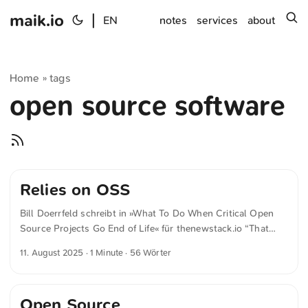
maik.io
|
s
EN
notes
services
about
Home
tags
»
open source software
Relies on OSS
Bill Doerrfeld schreibt in »What To Do When Critical Open
Source Projects Go End of Life« für thenewstack.io “That
doesn’t just mean money — it means showing up,
11. August 2025
· 1 Minute · 56 Wörter
contributing engineering time, asking thoughtful questions
and understanding their roadmap,” said Hanlon. “If your
business relies on OSS, you’re part of that ecosystem and
Open Source
part of the responsibility.”