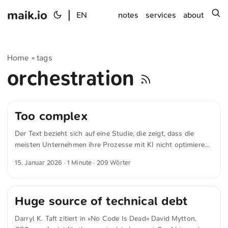
maik.io
|
s
EN
notes
services
about
Home
tags
»
orchestration
Too complex
Der Text bezieht sich auf eine Studie, die zeigt, dass die
meisten Unternehmen ihre Prozesse mit KI nicht optimieren
konnten. O’Ryan Johnson schreibt in »Over half of enterprise
15. Januar 2026
· 1 Minute · 209 Wörter
AI stalls on infrastructure mess« für theregister.com About
two-thirds of the 600 IT and business decision-makers
surveyed at US enterprises with 1,000 or more employees
Huge source of technical debt
said their AI environments are too complex to manage. ...
Darryl K. Taft zitiert in »No Code Is Dead« David Mytton,