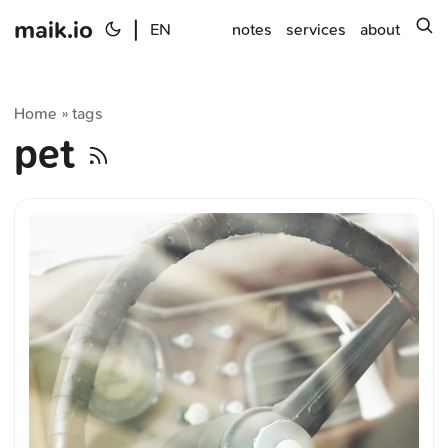
maik.io
|
s
EN
notes
services
about
Home
tags
»
pet