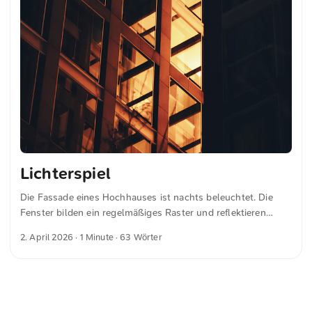
Lichterspiel
Die Fassade eines Hochhauses ist nachts beleuchtet. Die
Fenster bilden ein regelmäßiges Raster und reflektieren
warmes, goldenes Licht. Die klaren Linien der Architektur
2. April 2026
· 1 Minute · 63 Wörter
heben sich deutlich vom dunklen Hintergrund ab. Das
Zusammenspiel von Licht und Struktur zeigt die Gestaltung
des Gebäudes auf klare Weise. Dies und weitere Fotos
kannst du kostenfrei und in voller Auflösung auf
unsplash.com runterladen. Hier geht es zum Foto