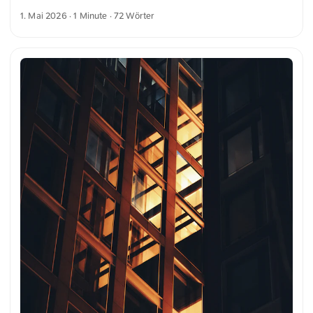
schlichte Form besticht. Dahinter zeichnet sich das
1. Mai 2026
· 1 Minute · 72 Wörter
Armaturenbrett aus Holz ab. Die Beleuchtung sorgt für eine
warme Stimmung, die den nostalgischen Charakter des
Fahrzeugs unterstreicht. Das Zusammenspiel von
Materialien und Licht zeigt die handwerkliche Gestaltung
vergangener Zeiten. Dies und weitere Fotos kannst du
kostenfrei und in voller Auflösung auf unsplash.com
runterladen. Hier geht es zum Foto