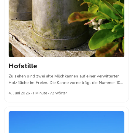
Hofstille
Zu sehen sind zwei alte Milchkannen auf einer verwitterten
Holzfläche im Freien. Die Kanne vorne trägt die Nummer 106
und zeigt eine gelebte Patina. Umgeben wird das Ensemble
4. Juni 2026
· 1 Minute · 72 Wörter
von saftig grünen Pflanzen und weißen Blüten. Im
Hintergrund sind ein Baum und ein rustikales Gebäude zu
erkennen, die dem Bild eine ländliche Atmosphäre verleihen.
Dies und weitere Fotos kannst du kostenfrei und in voller
Auflösung auf unsplash.com runterladen. Hier geht es zum
Foto