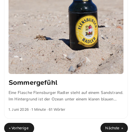
Sommergefühl
Eine Flasche Flensburger Radler steht auf einem Sandstrand.
Im Hintergrund ist der Ozean unter einem klaren blauen
Himmel zu sehen. Das Bild vermittelt eine frische
1. Juni 2026
· 1 Minute · 61 Wörter
Sommerstimmung. Die Kombination aus Strand, Meer und
Getränk zeigt eine ruhige, entspannte Atmosphäre in einer
sommerlichen Umgebung. Dies und weitere Fotos kannst du
« Vorherige
Nächste »
kostenfrei und in voller Auflösung auf unsplash.com