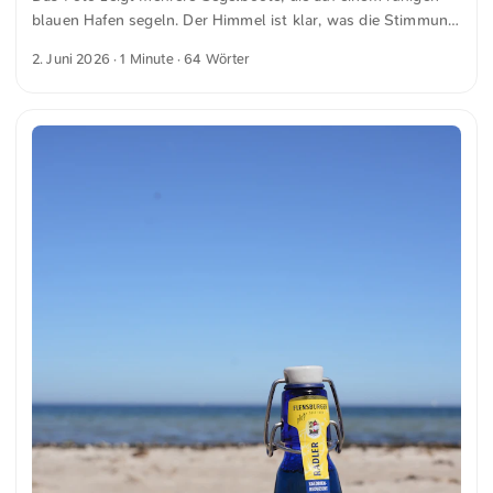
blauen Hafen segeln. Der Himmel ist klar, was die Stimmung
friedlich und hell macht. Am Ufer sind dichte grüne Bäume
2. Juni 2026
· 1 Minute · 64 Wörter
zu sehen, ergänzt durch einige traditionelle Gebäude. Diese
Elemente zusammen vermitteln eine ruhige und maritime
Atmosphäre. Dies und weitere Fotos kannst du kostenfrei
und in voller Auflösung auf unsplash.com runterladen. Hier
geht es zum Foto