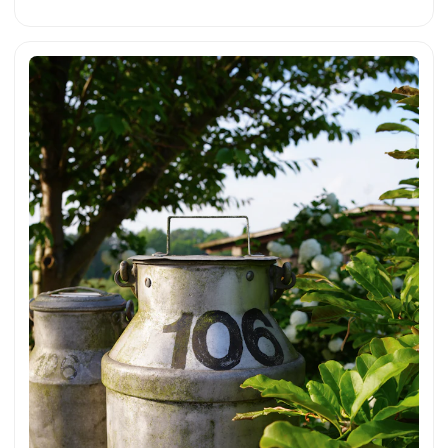
umfasst verschiedene pastellfarbene und gedeckte Töne wie
Weiß, Pfirsich, Grün und Blau. Die Figuren stehen eng
beieinander und bilden ein harmonisches Gesamtbild. Dies
und weitere Fotos kannst du kostenfrei und in voller
Auflösung auf unsplash.com runterladen. Hier geht es zum
Foto