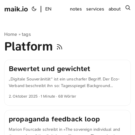
maik.io
|
s
EN
notes
services
about
Home
tags
»
Platform
Bewertet und gewichtet
„Digitale Souveränität“ ist ein unscharfer Begriff. Der Eco-
Verband beschreibt ihn so: Tagesspiegel Background
schreibt in »Deutschland-Stack : Eco-Verband legt Leitlinien
2. Oktober 2025
· 1 Minute · 68 Wörter
vor« Ein zweiter Schwerpunkt liege auf der digitalen
Souveränität. Darunter versteht der Verband rechtliche
Kontrolle, Datenkontrolle, technologische Unabhängigkeit
propaganda feedback loop
und die Überwachung von Lieferketten. Diese Dimensionen
müssten je nach Anwendungsfall bewertet und gewichtet
Marion Fourcade schreibt in »The sovereign individual and
werden. Pauschale Maximalanforderungen lehnt der Verband