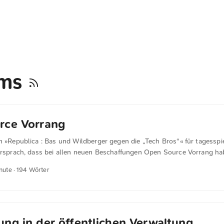
rms
rce Vorrang
n »Republica : Bas und Wildberger gegen die „Tech Bros“« für tagesspi
versprach, dass bei allen neuen Beschaffungen Open Source Vorrang h
Lösung gebe. Als Beispiel nannte er Open Desk, mit dem nun 30 Prozen
inute · 194 Wörter
Ministerium ausgestattet seien. Damit die Zendis diese Softwarealtern
n und ausrollen kann, soll sie künftig auch mehr Geld erhalten. „Wir 
ll anders ausstatten, das ist ganz klar“, sagte Wildberger. ...
ng in der öffentlichen Verwaltung