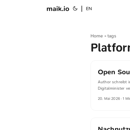
maik.io
|
EN
Home
tags
»
Platfo
Open Sou
Author schreibt i
Digitalminister 
eine tragfähige 
20. Mai 2026
· 1 M
Arbeitsplätze im 
schneller ausbaue
natürlich finanzie
Nachnutzu