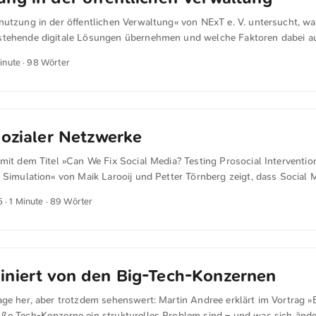
nutzung in der öffentlichen Verwaltung« von NExT e. V. untersucht, w
stehende digitale Lösungen übernehmen und welche Faktoren dabei 
ernaussage ist, dass Nachnutzung vor allem durch Ressourcenknappheit
Minute · 98 Wörter
n Organisation und rechtliche Vorgaben getrieben wird. 52 Prozent der
eit als wichtigen Auslöser, 51 Prozent strategische Ziele und 50 Proz
ls relevant sind erfolgreiche Nutzung an anderer Stelle sowie geziel
asieren auf 319 Personen mit praktischer Erfahrung in der Nachnutzun
er Druck und konkrete Problemlagen entscheidender sind als Innovati
sozialer Netzwerke
mit dem Titel »Can We Fix Social Media? Testing Prosocial Interventio
l Simulation« von Maik Larooij und Petter Törnberg zeigt, dass Social
Die Forscher bauten ein minimalistisches Netzwerk mit KI-Agenten nach
5
· 1 Minute · 89 Wörter
ten Probleme von Echokammern, ungleicher Aufmerksamkeit und Pola
men wie chronologische Feeds oder das Verbergen von Likes halfen 
manches sogar. Am Ende bleibt die Erkenntnis, dass nicht einzelne A
d, sondern die Struktur sozialer Netzwerke selbst.
niert von den Big-Tech-Konzernen
age her, aber trotzdem sehenswert: Martin Andree erklärt im Vortrag 
ße Tech-Konzerne ein strukturelles Problem sind – und was sich änd