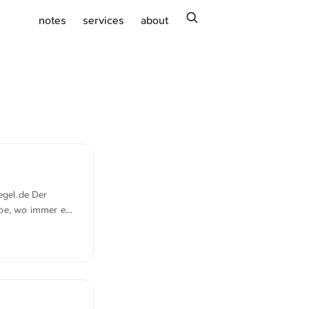
search
notes
services
about
egel.de Der
abe, wo immer es
t der
ative noch
müssen sie