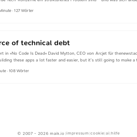
ffentlichkeit wird dominiert von den Big-Tech-Konzernen aus den US
 Minute · 127 Wörter
ssenschaftler Dr. Martin Andree mit seiner Forschung nachgewiesen. 
bekommen nur einen Bruchteil der Aufmerksamkeit, verglichen mit de
ichzeitig steuern deren Algorithmen unsere Aufmerksamkeit - was 
ht. Martin Andree gibt sich aber nicht mit der Analyse der Situation z
läge dazu, wie wir die Lage ändern können. Er fordert: Big Tech muss 
ce of technical debt
tiert in »No Code Is Dead« David Mytton, CEO von Arcjet für thenewstac
lding these apps a lot faster and easier, but it’s still going to make a
nal apps is going to be a huge source of technical debt in the coming y
nute · 108 Wörter
waltung gilt Low-Code und No-Code oft als Heilsbringer für den zune
ur Automatisierung um den demographischen Wandel etwas entgegen 
ser Ansatz ist schon jetzt nicht mehr zeitgemäß. Der Artikel zeigt, 
holt ist und welche Herausforderungen in Zukunft auf uns warten.
<
Webring
>
impressum
cookie
ai
hilfe
© 2007 - 2026 maik.io
|
|
|
|