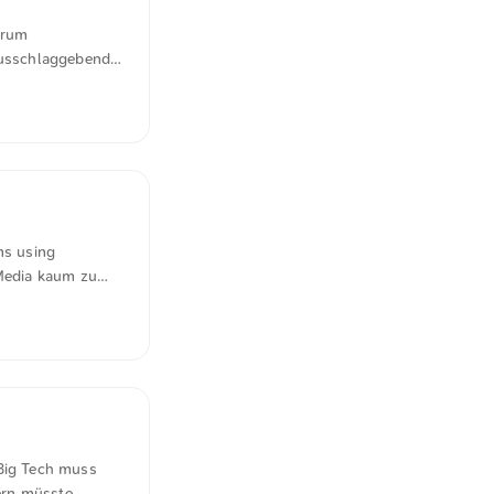
arum
ausschlaggebend
, strategische
 Befragten nennen
ent rechtliche
te Lösungssuche.
g und zeigen,
onsimpulse von
ns using
 Media kaum zu
 und fanden
risierung. Sechs
nur wenig und
lgorithmen das
»Big Tech muss
ern müsste.