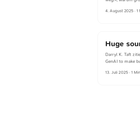
Unsere mediale Ö
4. August 2025
· 1
hat der Medienwi
deutsche Medien 
Unternehmen. Gle
sehen und was nic
macht auch Vorsch
Huge sour
Darryl K. Taft zi
GenAI to make bui
Vibe coding inter
13. Juli 2025
· 1 Mi
öffentlichen Ver
Notwendigkeit z
können. Doch die
schon heute über