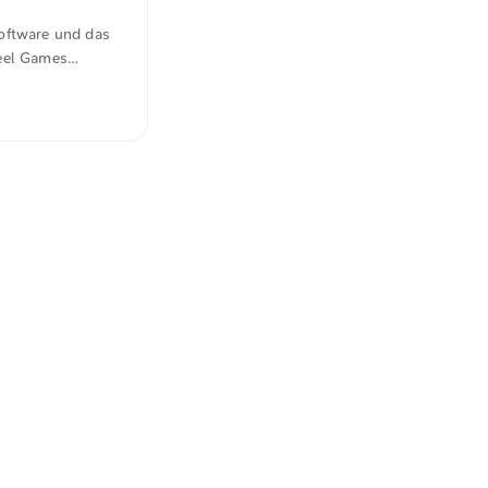
Software und das
heel Games
er Öffentlichkeit
it r/ipod als