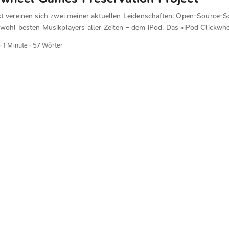
kt vereinen sich zwei meiner aktuellen Leidenschaften: Open-Source-
 wohl besten Musikplayers aller Zeiten – dem iPod. Das »iPod Clickw
ect« hat es sich zum Ziel gesetzt, alle iPod-Spiele zu archivieren und d
· 1 Minute · 57 Wörter
chen. Für Neulinge im Bereich iPod-Modding empfehle ich das Subredd
tionsquelle.