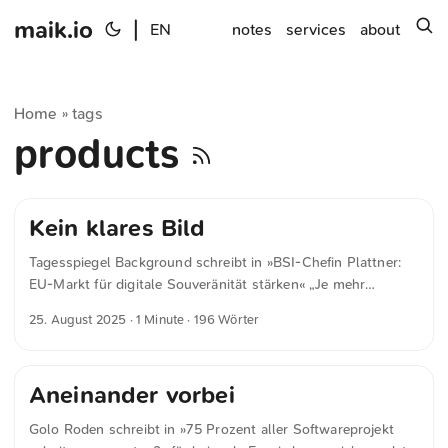
maik.io
|
s
EN
notes
services
about
Home
tags
»
products
Kein klares Bild
Tagesspiegel Background schreibt in »BSI-Chefin Plattner:
EU-Markt für digitale Souveränität stärken« „Je mehr
vertrauenswürdige Produkte verfügbar sind, desto
25. August 2025
· 1 Minute · 196 Wörter
souveräner können wir entscheiden – und desto sicherer
wird die digitale Zukunft“, sagt Plattner nun. Deshalb arbeite
das BSI eng mit nationalen, europäischen wie internationalen
Aneinander vorbei
Herstellern und Open-Source-Communities zusammen. Frau
Plattner wechselt ihre Position spürbar oft. Das hinterlässt
Golo Roden schreibt in »75 Prozent aller Softwareprojekt
kein klares Bild. Denn völlige Unabhängigkeit lässt sich