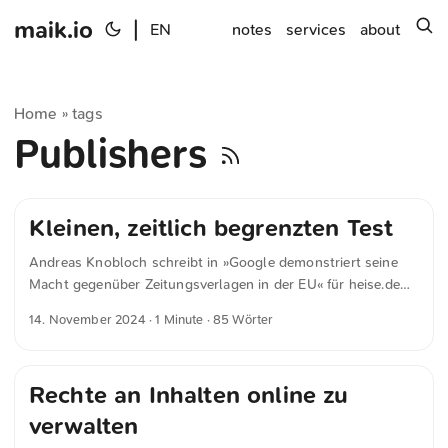
maik.io
|
s
EN
notes
services
about
Home
tags
»
Publishers
Kleinen, zeitlich begrenzten Test
Andreas Knobloch schreibt in »Google demonstriert seine
Macht gegenüber Zeitungsverlagen in der EU« für heise.de
Der US-amerikanische Suchmaschinenkonzern Google
14. November 2024
· 1 Minute · 85 Wörter
demonstriert gegenüber Verlegern, Regulierungsbehörden
und der Nachrichtenleserschaft Stärke, indem er alle
Nachrichtenartikel von in der Europäischen Union (EU)
Rechte an Inhalten online zu
ansässigen Verlagen aus seinen Suchergebnissen entfernt.
Das kündigte das Unternehmen in einem Blogeintrag an.
verwalten
Google selbst spricht von einem “kleinen, zeitlich