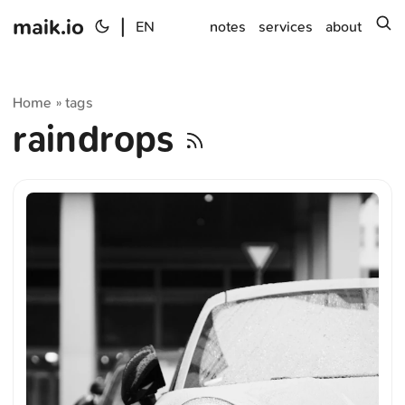
maik.io
|
s
EN
notes
services
about
Home
tags
»
raindrops