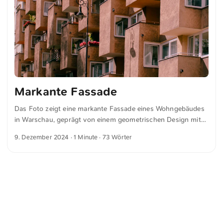
Markante Fassade
Das Foto zeigt eine markante Fassade eines Wohngebäudes
in Warschau, geprägt von einem geometrischen Design mit
hervorstehenden, kastenförmigen Balkonen. Die klaren Linien
9. Dezember 2024
· 1 Minute · 73 Wörter
und scharfen Winkel schaffen ein sich wiederholendes,
visuell ansprechendes Muster. Die warmen, erdigen Töne der
Gebäudefläche kontrastieren mit den weißen Fensterrahmen,
während kleine Details wie Blumentöpfe und eine vintage
Straßenlampe Charme hinzufügen. Dies und weitere Fotos
kannst du kostenfrei und in voller Auflösung auf
unsplash.com runterladen. Hier geht es zum Foto
<
Webring
>