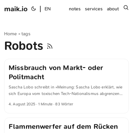
maik.io
|
s
EN
notes
services
about
Home
tags
»
Robots
Missbrauch von Markt- oder
Politmacht
Sascha Lobo schreibt in »Meinung: Sascha Lobo erklärt, wie
sich Europa vom toxischen Tech-Nationalismus abgrenzen
kann« für spiegel.de Wer nicht digital erpressbar sein will,
4. August 2025
· 1 Minute · 83 Wörter
muss zumindest einen eigenen, produktiven Umgang mit
dem Technologiekomplex finden. An dieser Stelle ist es
essenziell, digitale Souveränität von toxischem Tech-
Flammenwerfer auf dem Rücken
Nationalismus abzugrenzen. Es geht nicht darum gehen,
etwa keine US-amerikanischen Digitalprodukte mehr zu