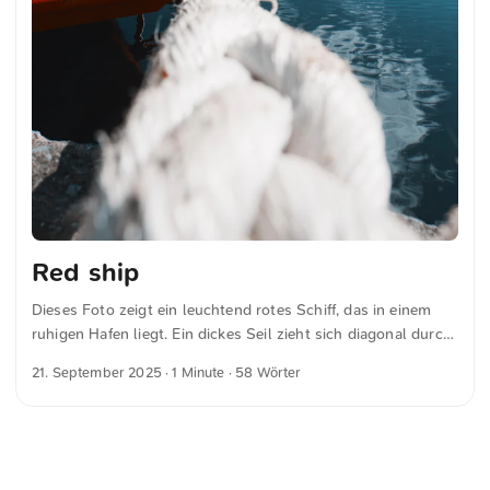
Red ship
Dieses Foto zeigt ein leuchtend rotes Schiff, das in einem
ruhigen Hafen liegt. Ein dickes Seil zieht sich diagonal durch
das Bild. Der strahlend blaue Himmel spiegelt sich sanft im
21. September 2025
· 1 Minute · 58 Wörter
Wasser, und in der Ferne sind Gebäude zu sehen. Dies und
weitere Fotos kannst du kostenfrei und in voller Auflösung
auf unsplash.com runterladen. Hier geht es zum Foto