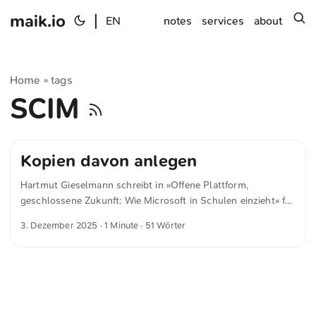
maik.io
|
s
EN
notes
services
about
Home
tags
»
SCIM
Kopien davon anlegen
Hartmut Gieselmann schreibt in »Offene Plattform,
geschlossene Zukunft: Wie Microsoft in Schulen einzieht« für
heise.de Microsoft hat diesen Mechanismus zur Perfektion
3. Dezember 2025
· 1 Minute · 51 Wörter
kultiviert. Das Unternehmen verlangt nicht, dass die Schulen
ihre Identitäten vollständig in die Microsoft-Cloud verlagern.
Es reicht, dass sie identische Kopien davon anlegen. Und das
passiert beinahe unsichtbar im Hintergrund.