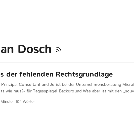
ian Dosch
s der fehlenden Rechtsgrundlage
 Principal Consultant und Jurist bei der Unternehmensberatung Microfi
ts wie raus?« für Tagesspiegel Background Was aber ist mit den „sou
atenspeicherung, die unter anderem dieselben US-Unternehmen anbiete
1 Minute · 104 Wörter
t ja Datenschutzkontinuität selbst bei einer Aufkündigung des TDPF 
uss von Daten in die USA weiterhin ausgeschlossen wäre oder ob man
chtsgrundlage auf die Versprechungen der Anbieter verlassen müsste, 
 ...