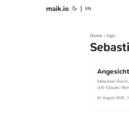
maik.io
|
EN
Home
tags
»
Sebast
Angesicht
Sebastian Dosch,
»US-Clouds: Nich
mit regionaler D
19. August 2025
· 
Hauptargument is
Ob dann ein Abfl
der fehlenden Re
offene Diskussion.