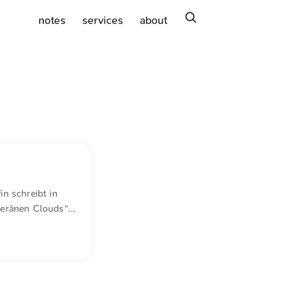
search
notes
services
about
n schreibt in
veränen Clouds“
n? Ihr
durch die USA.
 sich angesichts
ist noch eine