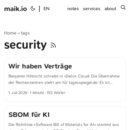
maik.io
|
s
EN
notes
services
about
Home
tags
»
security
Wir haben Verträge
Benjamin Hilbricht schreibt in »Delos Cloud: Die Übernahme
der Rechenzentren steht an« für tagesspiegel.de: Es ist
kritisiert worden, dass die Delos Cloud eine Abhängigkeit zu
1. Juli 2026
· 1 Minute · 192 Wörter
Microsoft quasi zementiert. Wieso ist die Delos Cloud
dennoch eine gute Idee? Delos Cloud ist eine gute Idee, weil
die Delos Cloud für Deutschland eine Technologie souverän
SBOM für KI
anbietet, die Deutschland sonst nicht souverän hätte. Die
Abhängigkeit von Microsoft sehe ich entspannt. Wir haben
Die Richtlinie »Software Bill of Materials for AI« stammt aus
Verträge. ...