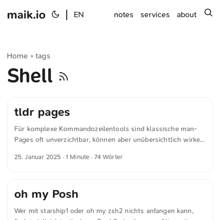
maik.io
|
s
EN
notes
services
about
Home
tags
»
Shell
tldr pages
Für komplexe Kommandozeilentools sind klassische man-
Pages oft unverzichtbar, können aber unübersichtlich wirken,
wenn es nur um eine schnelle Antwort geht. Hier setzt »tldr
25. Januar 2025
· 1 Minute · 74 Wörter
pages« an: eine moderne Alternative, die die wichtigsten
Befehle kompakt und verständlich darstellt. Die Inhalte
werden von einer engagierten Community gepflegt und sind
oh my Posh
vollständig Open Source. Mit Optionen wie der Browser-
App ist der Zugriff jederzeit einfach, schnell und offline
Wer mit starship1 oder oh my zsh2 nichts anfangen kann,
möglich – ideal wenn man Browser und Terminal