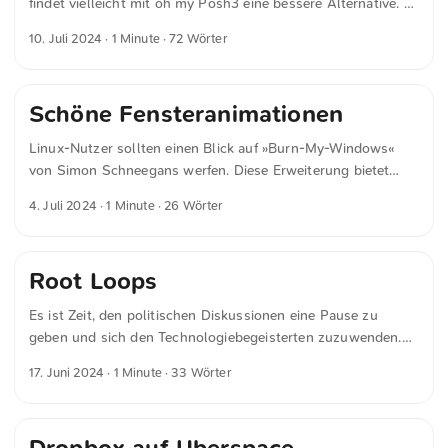
findet vielleicht mit oh my Posh3 eine bessere Alternative. Es
nebeneinander geöffnet haben möchte.
gibt mehrere vordefinierte Themes, mit denen der Prompt in
10. Juli 2024
· 1 Minute · 72 Wörter
wenigen Sekunden angepasst werden kann. Das Programm
ist kompatibel mit BASH, PowerShell, CMD, Fish, Zsh und
nushell. Es ist in Go geschrieben und kann auf GNU/Linux,
Schöne Fensteranimationen
macOS, Windows und Termux (Android) installiert werden.
Natürlich ist auch diese engine open source.
Linux-Nutzer sollten einen Blick auf »Burn-My-Windows«
https://starship.rs/ ↩︎ ...
von Simon Schneegans werfen. Diese Erweiterung bietet
schöne Fensteranimationen. Darüber hinaus ist ein Besuch
4. Juli 2024
· 1 Minute · 26 Wörter
der Repositories von Simon generell empfehlenswert.
Root Loops
Es ist Zeit, den politischen Diskussionen eine Pause zu
geben und sich den Technologiebegeisterten zuzuwenden.
»Root Loops« ist ein Farbschema für das Terminal, das an
17. Juni 2024
· 1 Minute · 33 Wörter
eine Schüssel Froot Loops® erinnert. Natürlich Open
Source.