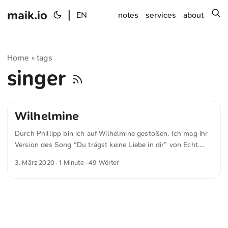
maik.io
|
s
EN
notes
services
about
Home
tags
»
singer
Wilhelmine
Durch Phillipp bin ich auf Wilhelmine gestoßen. Ich mag ihr
Version des Song “Du trägst keine Liebe in dir” von Echt.
Wilhelmine - Du trägst keine Liebe in dir (Echt Cover)
3. März 2020
· 1 Minute · 49 Wörter
Wilhelmine interpretiert “Du trägst keine Liebe in dir” von
Echt live bei TV Noir, dem Wohnzimmer der Songwriter. ...