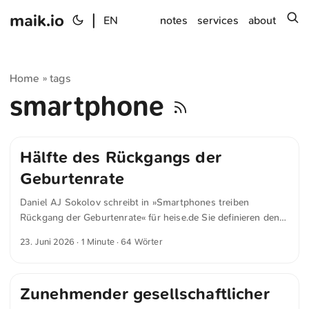
maik.io
|
s
EN
notes
services
about
Home
tags
»
smartphone
Hälfte des Rückgangs der
Geburtenrate
Daniel AJ Sokolov schreibt in »Smartphones treiben
Rückgang der Geburtenrate« für heise.de Sie definieren den
Beginn des Zeitalters moderner Smartphones mit der
23. Juni 2026
· 1 Minute · 64 Wörter
Markteinführung des iPhones im Jahr 2007. Durch
aufwändige Auswertungen der Jahre 2007 bis 2011 gelangen
sie zu dem Schluss, dass die Verbreitung des iPhones, je
Zunehmender gesellschaftlicher
nach Berechnungsmethode, ein Drittel bis knapp über die
Hälfte des Rückgangs der Geburtenrate in den USA erklärt.