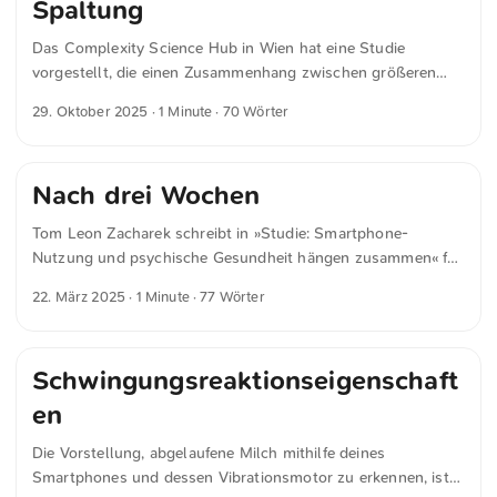
Spaltung
Das Complexity Science Hub in Wien hat eine Studie
vorgestellt, die einen Zusammenhang zwischen größeren
Freundeskreisen und zunehmender gesellschaftlicher
29. Oktober 2025
· 1 Minute · 70 Wörter
Spaltung sieht. Die Forschenden vermuten, dass mehr
soziale Kontakte auch mehr Konflikte bedeuten können –
weil wir weniger tolerant werden, wenn es genug
Nach drei Wochen
Alternativen gibt. Ich habe die Studie selbst nicht gelesen,
nur die Pressemitteilung und den Bericht bei Golem.de. Ganz
Tom Leon Zacharek schreibt in »Studie: Smartphone-
überzeugt bin ich noch nicht, aber der Gedanke ist
Nutzung und psychische Gesundheit hängen zusammen« für
interessant.
heise.de In einer Studie wurde ein positiver Zusammenhang
22. März 2025
· 1 Minute · 77 Wörter
zwischen einer Smartphone-Nutzung von weniger als zwei
Stunden am Tag und der psychischen Gesundheit von
Menschen gefunden. Die Verbesserung des Wohlbefindens
Schwingungsreaktionseigenschaft
tritt den Forschern zufolge nach drei Wochen ein und baut
depressive Symptome um 27 Prozent und Stress um 16
en
Prozent ab. Dagegen steigt die Schlafqualität um 18 Prozent
und das allgemeine Wohlbefinden um 14 Prozent. ...
Die Vorstellung, abgelaufene Milch mithilfe deines
Smartphones und dessen Vibrationsmotor zu erkennen, ist