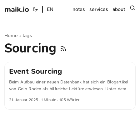
maik.io
|
s
EN
notes
services
about
Home
tags
»
Sourcing
Event Sourcing
Beim Aufbau einer neuen Datenbank hat sich ein Blogartikel
von Golo Roden als hilfreiche Lektüre erwiesen. Unter dem
Titel »Event Sourcing: Die bessere Art zu entwickeln?« bietet
31. Januar 2025
· 1 Minute · 105 Wörter
der Beitrag einen Überblick über das Konzept und dessen
Anwendungsmöglichkeiten. Letztlich fiel meine Wahl aber
bewusst gegen den Einsatz von Event Sourcing. Der Grund
dafür liegt in der relativ geringen Komplexität des geplanten
Inhaltes: Die Datenbank bleibt überschaubar, arbeitet schnell
und erfordert nur selten Änderungen. ...